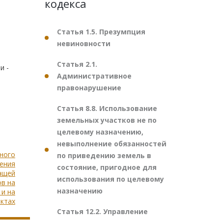
кодекса
Статья 1.5. Презумпция
невиновности
Статья 2.1.
и -
Административное
правонарушение
Статья 8.8. Использование
земельных участков не по
целевому назначению,
невыполнение обязанностей
нного
по приведению земель в
ения
состояние, пригодное для
ащей
использования по целевому
ов на
назначению
 и на
ктах
Статья 12.2. Управление