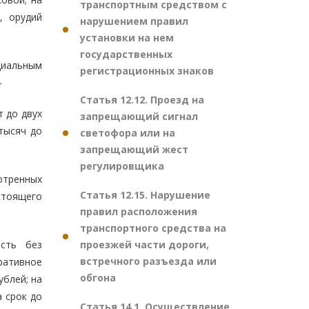
транспортным средством с
, орудий
нарушением правил
установки на нем
государственных
циальным
регистрационных знаков
-
Статья 12.12. Проезд на
 до двух
запрещающий сигнал
 тысяч до
светофора или на
запрещающий жест
регулировщика
отренных
Статья 12.15. Нарушение
тоящего
правил расположения
транспортного средства на
проезжей части дороги,
ость без
встречного разъезда или
ративное
обгона
ублей; на
а срок до
Статья 14.1. Осуществление