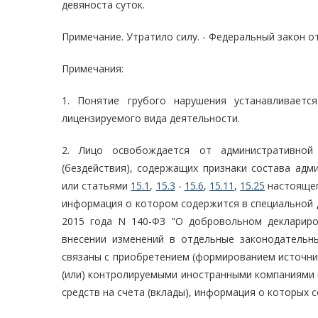
девяноста суток.
Примечание. Утратило силу. - Федеральный закон от
Примечания:
1. Понятие грубого нарушения устанавливаетс
лицензируемого вида деятельности.
2. Лицо освобождается от административной
(бездействия), содержащих признаки состава адм
или статьями
15.1
,
15.3
-
15.6
,
15.11
,
15.25
настоящег
информация о котором содержится в специальной 
2015 года N 140-ФЗ "О добровольном деклариро
внесении изменений в отдельные законодательны
связаны с приобретением (формированием источни
(или) контролируемыми иностранными компаниями и
средств на счета (вклады), информация о которых 