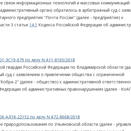
ре связи информационных технологий и массовых коммуникаций
 административный орган) обратилось в арбитражный суд с зая
арного предприятия "Почта России" (далее - предприятие) к
части 3 статьи
14.1
Кодекса Российской Федерации об админист
01-ЭС19-679 по делу N А11-8165/2018
й гвардии Российской Федерации по Владимирской области (да
й суд с заявлением о привлечении общества с ограниченной
Кобра-2" (далее - общество) к административной ответственно
Федерации об административных правонарушениях (далее - КоАП
06-АД18-22152 по делу N А72-8668/2018
е природопользования по Ульяновской области (далее - управл