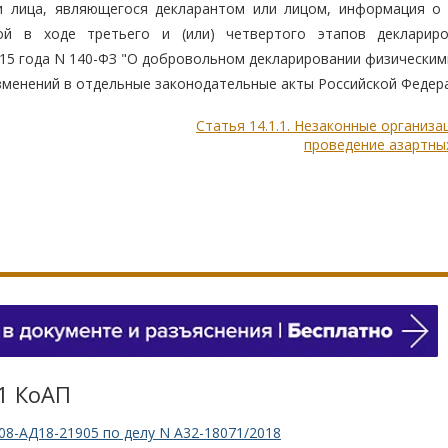
и лица, являющегося декларантом или лицом, информация о
ой в ходе третьего и (или) четвертого этапов декларир
015 года N 140-ФЗ "О добровольном декларировании физическим
 изменений в отдельные законодательные акты Российской Федера
Статья 14.1.1. Незаконные организа
проведение азартны
.1 КоАП
08-АД18-21905 по делу N А32-18071/2018