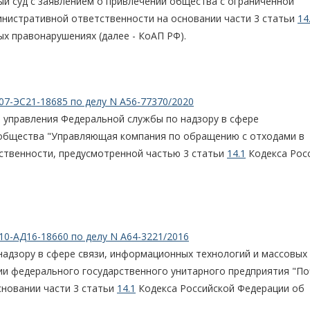
й суд с заявлением о привлечении общества с ограниченной
министративной ответственности на основании части 3 статьи
14
х правонарушениях (далее - КоАП РФ).
07-ЭС21-18685 по делу N А56-77370/2020
 управления Федеральной службы по надзору в сфере
 общества "Управляющая компания по обращению с отходами в
ственности, предусмотренной частью 3 статьи
14.1
Кодекса Рос
10-АД16-18660 по делу N А64-3221/2016
адзору в сфере связи, информационных технологий и массовых
ии федерального государственного унитарного предприятия "По
сновании части 3 статьи
14.1
Кодекса Российской Федерации об