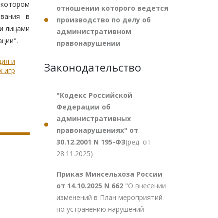
 котором
отношении которого ведется
ования в
производство по делу об
и лицами
административном
ции".
правонарушении
ция и
Законодательство
х игр
"Кодекс Российской
Федерации об
административных
правонарушениях" от
30.12.2001 N 195-ФЗ
(ред. от
28.11.2025)
Приказ Минсельхоза России
от 14.10.2025 N 662
"О внесении
изменений в План мероприятий
по устранению нарушений