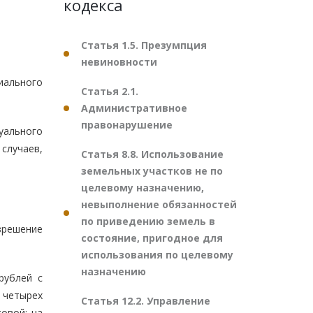
кодекса
Статья 1.5. Презумпция
невиновности
иального
Статья 2.1.
Административное
правонарушение
уального
случаев,
Статья 8.8. Использование
земельных участков не по
целевому назначению,
невыполнение обязанностей
по приведению земель в
зрешение
состояние, пригодное для
использования по целевому
назначению
рублей с
 четырех
Статья 12.2. Управление
овой; на