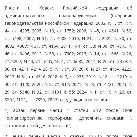
Внести в Кодекс Российской Федерации об
административных правонарушениях (Собрание
законодательства Российской Федерации, 2002, N 1, ст. 1; N
44, ст. 4295; 2005, N 19, ст. 1752; 2006, N 45, ст. 4641; N 52,
ст. 5498; 2007, N 31, ст. 4008; 2010, N 21, ст. 2525; N 30, ст.
4002, 4007; N 31, ст. 4164; 2011, N 1, ст. 33; N 30, ст. 4573; N
46, ст. 6406; 2012, N 53, ст. 7602; 2013, N 14, ст. 1666; N 26,
ст. 3207; N 43, ст. 5445; N 51, ст. 6685; 2014, N 26, ст. 3379; N
30, ст. 4211, 4214; 2015, N 1, ст. 37; 2016, N 27, ст. 4164, 4223;
2017, N 31, ст. 4816; 2018, N 7, ст. 973; 2019, N 18, ст. 2219; N
30, ст. 4120; 2020, N 8, ст. 917; 2021, N 24, ст. 4221; 2023, N
29, ст. 5340; N 32, ст. 6131, 6155; 2024, N 1, ст. 19; N 26, ст.
3554; N 51, ст. 7855, 7867) следующие изменения:
1) абзац первый части 1 статьи 3.12 после слов
"финансированию терроризма" дополнить словами ",
экстремистской деятельности";
2) абзац первый части 1 статьи 15.23.2 после слов