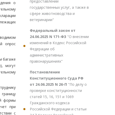
предоставлении
едения о
государственных услуг, а также в
тельному
сфере животноводства и
кларации
ветеринарии"
одлежащих
Федеральный закон от
24.06.2025 N 171-ФЗ
"О внесении
оводимом
изменений в Кодекс Российской
ой опрос
Федерации об
административных
ом багаже
правонарушениях"
), могут
Постановление
тельному
Конституционного Суда РФ
от 24.06.2025 N 26-П
"По делу о
труднику
проверке конституционности
 границу
статей 15, 16, 151 и 1069
ой формы
Гражданского кодекса
ечет при
Российской Федерации и статьи
тствии с