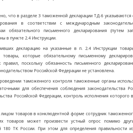
лено, что в разделе 3 таможенной декларации ТД-6 указываются
ирования в соответствии с международным законодател
чаи обязательного письменного декларирования (путем за
ы в пункте 2.4 Инструкции.
нивших декларацию на указанные в п. 2.4 Инструкции товар
) товары, которые обязательному письменному деклариро
 правил, поскольку обязанность письменного декларирован
нодательством Российской Федерации не установлена.
 проведении таможенного контроля таможенные органы использ
аточными для обеспечения соблюдения законодательства Ро
ьства Российской Федерации, контроль исполнения которого 
 лицом товаров в конклюдентной форме сотрудник таможенног
ких товаров может произвести устный опрос помимо дру
й 180 ТК России. При этом для определения правильности и