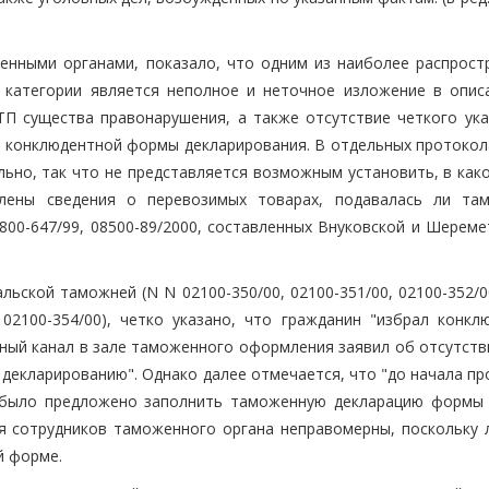
енными органами, показало, что одним из наиболее распрост
 категории является неполное и неточное изложение в опис
П существа правонарушения, а также отсутствие четкого ука
, конклюдентной формы декларирования. В отдельных протокол
но, так что не представляется возможным установить, в как
лены сведения о перевозимых товарах, подавалась ли та
800-647/99, 08500-89/2000, составленных Внуковской и Шереме
ьской таможней (N N 02100-350/00, 02100-351/00, 02100-352/0
0, 02100-354/00), четко указано, что гражданин "избрал конк
ный канал в зале таможенного оформления заявил об отсутстви
декларированию". Однако далее отмечается, что "до начала пр
. было предложено заполнить таможенную декларацию формы 
ия сотрудников таможенного органа неправомерны, поскольку 
й форме.