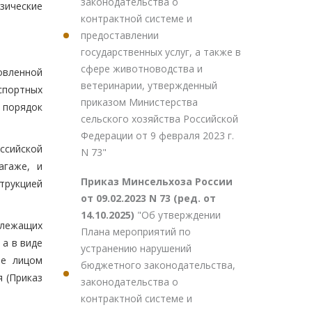
законодательства о
зические
контрактной системе и
предоставлении
государственных услуг, а также в
сфере животноводства и
новленной
ветеринарии, утвержденный
спортных
приказом Министерства
 порядок
сельского хозяйства Российской
Федерации от 9 февраля 2023 г.
ссийской
N 73"
агаже, и
Приказ Минсельхоза России
струкцией
от 09.02.2023 N 73 (ред. от
14.10.2025)
"Об утверждении
длежащих
Плана мероприятий по
а в виде
устранению нарушений
ие лицом
бюджетного законодательства,
 (Приказ
законодательства о
контрактной системе и