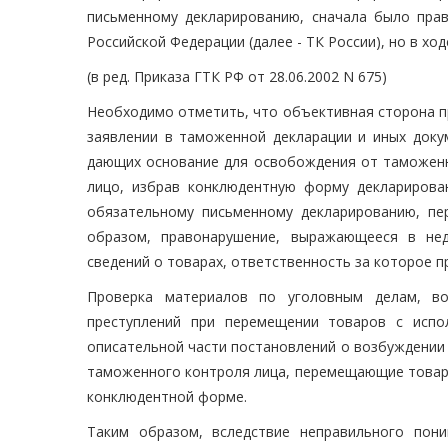
письменному декларированию, сначала было пра
Российской Федерации (далее - ТК России), но в х
(в ред. Приказа ГТК РФ от 28.06.2002 N 675)
Необходимо отметить, что объективная сторона п
заявлении в таможенной декларации и иных доку
дающих основание для освобождения от таможенн
лицо, избрав конклюдентную форму декларирова
обязательному письменному декларированию, пе
образом, правонарушение, выражающееся в нед
сведений о товарах, ответственность за которое п
Проверка материалов по уголовным делам, в
преступлений при перемещении товаров с испо
описательной части постановлений о возбуждении 
таможенного контроля лица, перемещающие товары
конклюдентной форме.
Таким образом, вследствие неправильного пон