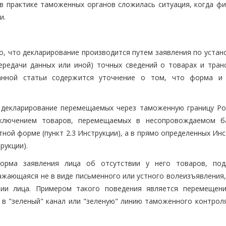
в практике таможенных органов сложилась ситуация, когда фи
и.
но, что декларирование производится путем заявления по уста
ередачи данных или иной) точных сведений о товарах и тран
занной статьи содержится уточнение о том, что форма и
 декларирование перемещаемых через таможенную границу Ро
сключением товаров, перемещаемых в несопровождаемом б
ной форме (пункт 2.3 Инструкции), а в прямо определенных Ин
рукции).
орма заявления лица об отсутствии у него товаров, по
жающаяся не в виде письменного или устного волеизъявления, 
нии лица. Примером такого поведения является перемещен
в "зеленый" канал или "зеленую" линию таможенного контроля