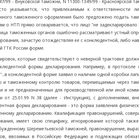
47/99 - Внуковской таможни, N 11300-1349/99 - Красноярской т
сто указывается, что привлекаемым к ответственности л
щенного таможенного оформления было предложено подать та
ам о НТП прямо оговаривается, что лицо "не задекларировало 
 лица таможенных органов ошибочно рассматривают устный опро
ирования, зачастую отождествляя ее с конклюдентной, либо на
й ГТК России форме.
лировок, которые свидетельствуют о неверной трактовке долж
нклюдентной формы декларирования. Например, в протоколе
"...в конклюдентной форме заявил о наличии одной коробки лап
ю и таможенному контролю товаров, перемещаемых через та
и и не предназначенных для производственной или иной комм
 от 25.01.99 N 38 (далее - Инструкция), с дополнениями, вн
дентная форма декларирования - это форма заявления физическ
енному декларированию. Квалификация правонарушений, совер
вания, имеет свою специфику, игнорирование которой также
возбужденному Шереметьевской таможней, правонарушение, выра
ров, ввозимых в Российскую Федерацию и подлежащих обяза