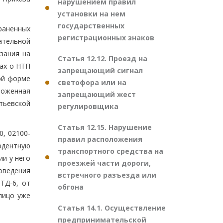
нарушением правил
установки на нем
государственных
раненных
регистрационных знаков
ательной
зания на
Статья 12.12. Проезд на
ах о НТП
запрещающий сигнал
ой форме
светофора или на
моженная
запрещающий жест
тьевской
регулировщика
Статья 12.15. Нарушение
0, 02100-
правил расположения
людентную
транспортного средства на
и у него
проезжей части дороги,
оведения
встречного разъезда или
ТД-6, от
обгона
лицо уже
Статья 14.1. Осуществление
предпринимательской