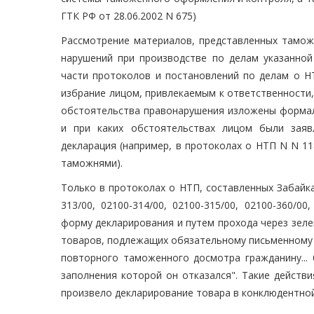
ГТК РФ от 28.06.2002 N 675)
Рассмотрение материалов, представленных тамож
нарушений при производстве по делам указанной
части протоколов и постановлений по делам о НТ
избрание лицом, привлекаемым к ответственности
обстоятельства правонарушения изложены формаль
и при каких обстоятельствах лицом были заяв
декларация (например, в протоколах о НТП N N 11
таможнями).
Только в протоколах о НТП, составленных Забайкал
313/00, 02100-314/00, 02100-315/00, 02100-360/0
форму декларирования и путем прохода через зеле
товаров, подлежащих обязательному письменному 
повторного таможенного досмотра гражданину..
заполнения которой он отказался". Такие действ
произвело декларирование товара в конклюдентно