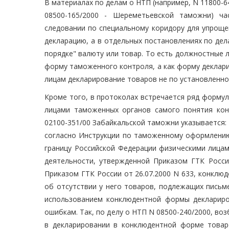
В материалах по делам о НТП (например, N 11800-6
08500-165/2000 - Шереметьевской таможни) ча
следовании по специальному коридору для упро
декларацию, а в отдельных постановлениях по дел
порядке" валюту или товар. То есть должностные
форму таможенного контроля, а как форму деклар
лицам декларирование товаров не по установленно
Кроме того, в протоколах встречается ряд форму
лицами таможенных органов самого понятия ко
02100-351/00 Забайкальской таможни указывается: 
согласно Инструкции по таможенному оформлени
границу Российской Федерации физическими лицам
деятельности, утвержденной Приказом ГТК России
Приказом ГТК России от 26.07.2000 N 633, конклю
об отсутствии у него товаров, подлежащих письм
использованием конклюдентной формы деклариро
ошибкам. Так, по делу о НТП N 08500-240/2000, 
в декларировании в конклюдентной форме това