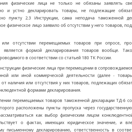
ния физические лица не только не обязаны заявлять св
но и устно декларировать товары, не подлежащие обяза
сно пункту 2.3 Инструкции, сама неподача таможенной де
ное физическое лицо заявило об отсутствии у него товаров, п
 или отсутствии перемещаемых товаров при опросе, пр
е является формой декларирования товаров вообще. Так
роводимого в соответствии со статьей 180 ТК России.
2 Инструкции физические лица при перемещении в сопровождаем
нной или иной коммерческой деятельности (далее - товары
 от наличия или отсутствия у них товаров, подлежащих обяза
онклюдентной формами декларирования.
лении перемещаемых товаров таможенной декларации ТД-6 со
торого расположены пункты пропуска через государственную
 рассматриваться как выбор физическим лицом конклюдентн
ельствует о фактах, имеющих юридическое значение, и вл
му письменному декларированию, ответственность в соотве