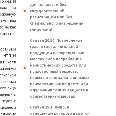
аможни, N
деятельности без
ицам при
государственной
моженную
регистрации или без
в устном
специального разрешения
с не как
(лицензии)
вязывают
Статья 20.20. Потребление
(распитие) алкогольной
ностными
продукции в запрещенных
 о НТП N
местах либо потребление
ши", хотя
наркотических средств или
моженную
психотропных веществ,
ерческой
новых потенциально опасных
есенными
психоактивных веществ или
ого лица
одурманивающих веществ в
шенных с
общественных местах
 ведет к
Статья 25.1. Лицо, в
зившееся
отношении которого ведется
тельному