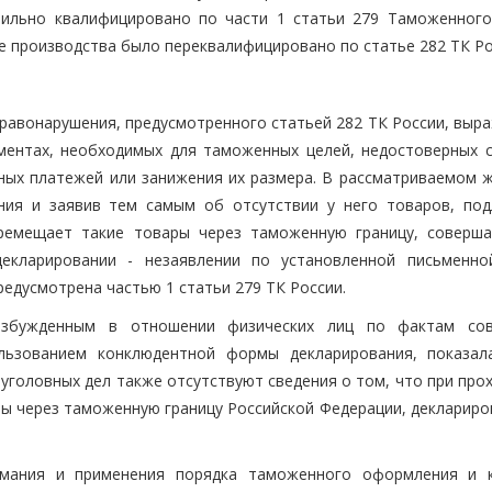
вильно квалифицировано по части 1 статьи 279 Таможенного
оде производства было переквалифицировано по статье 282 ТК Ро
равонарушения, предусмотренного статьей 282 ТК России, выра
ментах, необходимых для таможенных целей, недостоверных с
ых платежей или занижения их размера. В рассматриваемом ж
ния и заявив тем самым об отсутствии у него товаров, по
ремещает такие товары через таможенную границу, соверша
екларировании - незаявлении по установленной письменн
редусмотрена частью 1 статьи 279 ТК России.
озбужденным в отношении физических лиц по фактам со
льзованием конклюдентной формы декларирования, показал
уголовных дел также отсутствуют сведения о том, что при про
 через таможенную границу Российской Федерации, деклариров
имания и применения порядка таможенного оформления и 