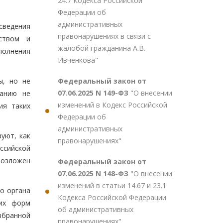
24.7 Кодекса Российской
Федерации об
административных
 сведения
правонарушениях в связи с
ьством и
жалобой гражданина А.В.
полнения
Ивченкова"
Федеральный закон от
ы, но не
07.06.2025 N 149-ФЗ
"О внесении
ванию не
изменений в Кодекс Российской
ия таких
Федерации об
административных
уют, как
правонарушениях"
ссийской
возложен
Федеральный закон от
07.06.2025 N 148-ФЗ
"О внесении
изменений в статьи 14.67 и 23.1
о органа
Кодекса Российской Федерации
гих форм
об административных
збранной
правонарушениях"