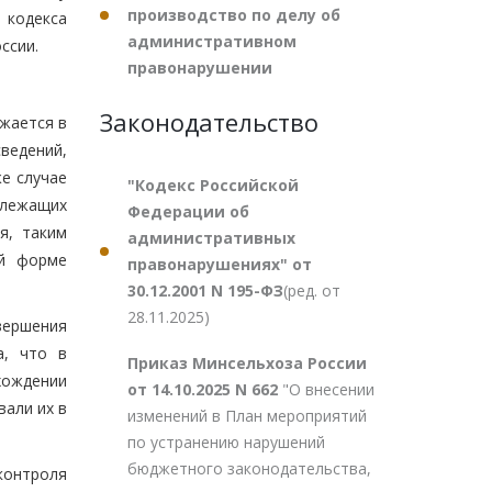
производство по делу об
 кодекса
административном
ссии.
правонарушении
Законодательство
жается в
ведений,
е случае
"Кодекс Российской
длежащих
Федерации об
я, таким
административных
ой форме
правонарушениях" от
30.12.2001 N 195-ФЗ
(ред. от
28.11.2025)
вершения
а, что в
Приказ Минсельхоза России
хождении
от 14.10.2025 N 662
"О внесении
али их в
изменений в План мероприятий
по устранению нарушений
бюджетного законодательства,
контроля