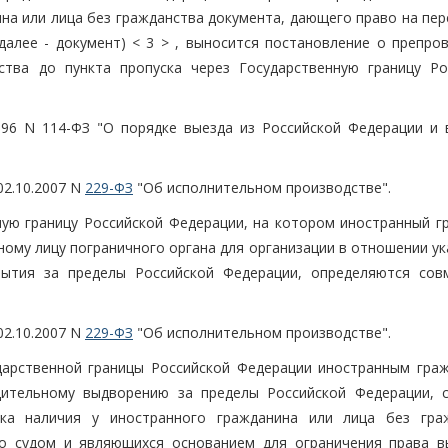
ина или лица без гражданства документа, дающего право на пе
далее - документ) < 3 > , выносится постановление о препро
ства до пункта пропуска через Государственную границу Ро
996 N 114-ФЗ "О порядке выезда из Российской Федерации и 
02.10.2007 N
229-ФЗ
"Об исполнительном производстве".
нную границу Российской Федерации, на котором иностранный г
ному лицу пограничного органа для организации в отношении у
бытия за пределы Российской Федерации, определяются сов
02.10.2007 N
229-ФЗ
"Об исполнительном производстве".
ударственной границы Российской Федерации иностранным гра
дительному выдворению за пределы Российской Федерации, 
рка наличия у иностранного гражданина или лица без гра
го судом и являющихся основанием для ограничения права в