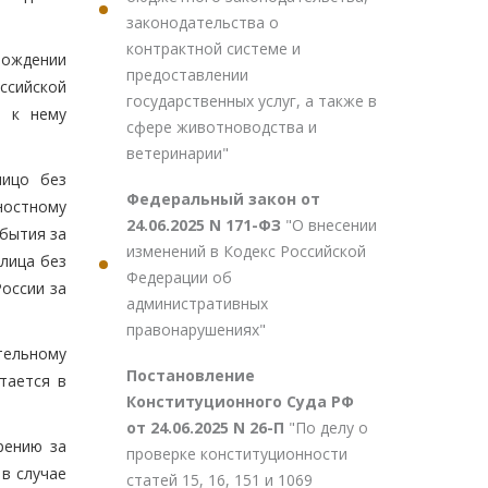
законодательства о
контрактной системе и
вождении
предоставлении
ссийской
государственных услуг, а также в
я к нему
сфере животноводства и
ветеринарии"
лицо без
Федеральный закон от
ностному
24.06.2025 N 171-ФЗ
"О внесении
убытия за
изменений в Кодекс Российской
(лица без
Федерации об
оссии за
административных
правонарушениях"
тельному
Постановление
тается в
Конституционного Суда РФ
от 24.06.2025 N 26-П
"По делу о
рению за
проверке конституционности
в случае
статей 15, 16, 151 и 1069