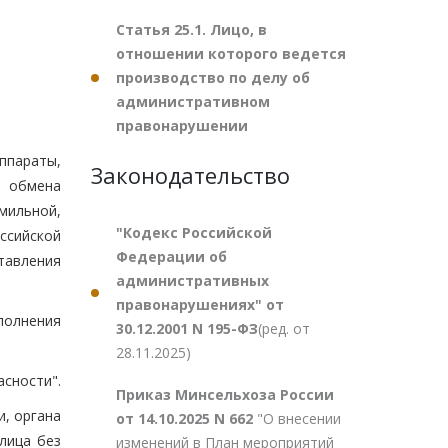
Статья 25.1. Лицо, в
отношении которого ведется
производство по делу об
административном
правонарушении
ппараты,
Законодательство
м обмена
мильной,
"Кодекс Российской
ссийской
Федерации об
тавления
административных
правонарушениях" от
полнения
30.12.2001 N 195-ФЗ
(ред. от
28.11.2025)
асности".
Приказ Минсельхоза России
и, органа
от 14.10.2025 N 662
"О внесении
лица без
изменений в План мероприятий