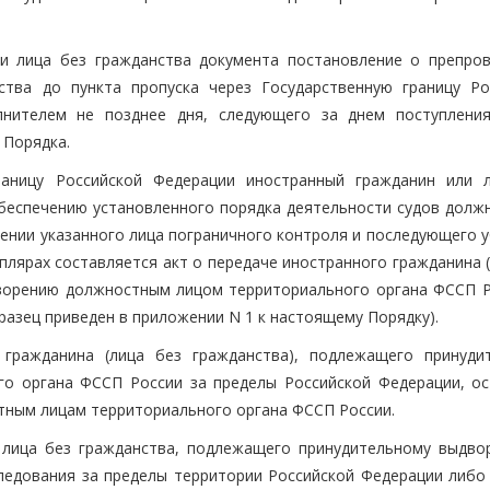
ли лица без гражданства документа постановление о препро
ства до пункта пропуска через Государственную границу Ро
лнителем не позднее дня, следующего за днем поступлени
 Порядка.
границу Российской Федерации иностранный гражданин или 
беспечению установленного порядка деятельности судов долж
шении указанного лица пограничного контроля и последующего 
плярах составляется акт о передаче иностранного гражданина 
ворению должностным лицом территориального органа ФССП Р
азец приведен в приложении N 1 к настоящему Порядку).
 гражданина (лица без гражданства), подлежащего принуди
о органа ФССП России за пределы Российской Федерации, ос
тным лицам территориального органа ФССП России.
и лица без гражданства, подлежащего принудительному выдво
ледования за пределы территории Российской Федерации либо 