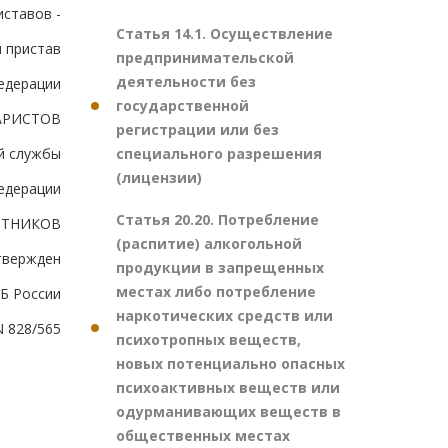
иставов -
Статья 14.1. Осуществление
 пристав
предпринимательской
деятельности без
едерации
государственной
.АРИСТОВ
регистрации или без
специального разрешения
й службы
(лицензии)
едерации
Статья 20.20. Потребление
РТНИКОВ
(распитие) алкогольной
твержден
продукции в запрещенных
местах либо потребление
Б России
наркотических средств или
N 828/565
психотропных веществ,
новых потенциально опасных
психоактивных веществ или
одурманивающих веществ в
общественных местах