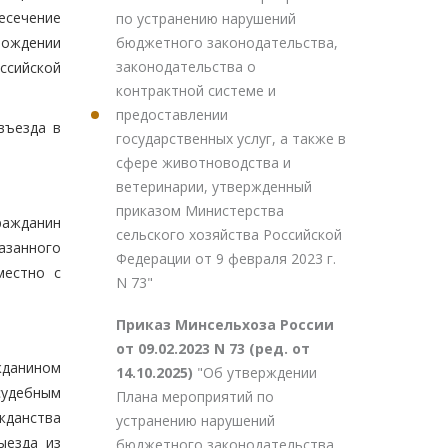
ресечение
по устранению нарушений
бюджетного законодательства,
вождении
законодательства о
ссийской
контрактной системе и
предоставлении
въезда в
государственных услуг, а также в
сфере животноводства и
ветеринарии, утвержденный
приказом Министерства
ражданин
сельского хозяйства Российской
казанного
Федерации от 9 февраля 2023 г.
местно с
N 73"
Приказ Минсельхоза России
от 09.02.2023 N 73 (ред. от
жданином
14.10.2025)
"Об утверждении
судебным
Плана мероприятий по
жданства
устранению нарушений
ыезда из
бюджетного законодательства,