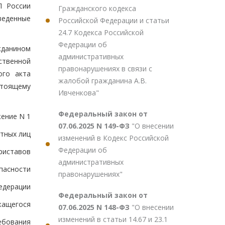
П России
Гражданского кодекса
веденные
Российской Федерации и статьи
24.7 Кодекса Российской
Федерации об
жданином
административных
ственной
правонарушениях в связи с
ого акта
жалобой гражданина А.В.
стоящему
Ивченкова"
Федеральный закон от
ение N 1
07.06.2025 N 149-ФЗ
"О внесении
тных лиц
изменений в Кодекс Российской
Федерации об
риставов
административных
пасности
правонарушениях"
едерации
Федеральный закон от
жащегося
07.06.2025 N 148-ФЗ
"О внесении
изменений в статьи 14.67 и 23.1
ебования