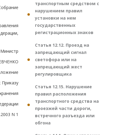
транспортным средством с
Собрание
нарушением правил
установки на нем
государственных
равления
регистрационных знаков
ерации,
Статья 12.12. Проезд на
Министр
запрещающий сигнал
светофора или на
ЕВЧЕНКО
запрещающий жест
иложение
регулировщика
к Приказу
Статья 12.15. Нарушение
хранения
правил расположения
транспортного средства на
едерации
проезжей части дороги,
.2003 N 1
встречного разъезда или
обгона