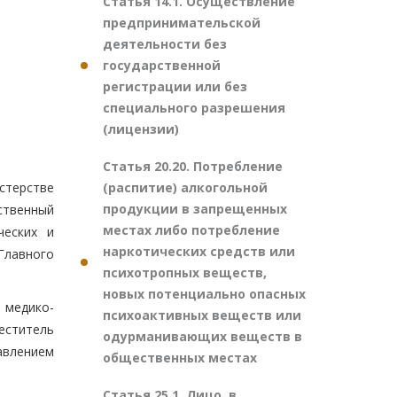
Статья 14.1. Осуществление
предпринимательской
деятельности без
государственной
регистрации или без
специального разрешения
(лицензии)
Статья 20.20. Потребление
(распитие) алкогольной
стерстве
продукции в запрещенных
ственный
местах либо потребление
ческих и
наркотических средств или
лавного
психотропных веществ,
новых потенциально опасных
 медико-
психоактивных веществ или
еститель
одурманивающих веществ в
авлением
общественных местах
Статья 25.1. Лицо, в