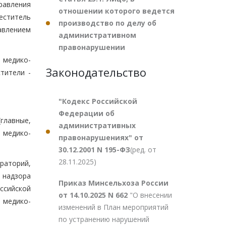
равления
отношении которого ведется
еститель
производство по делу об
авлением
административном
правонарушении
 медико-
Законодательство
тители -
"Кодекс Российской
Федерации об
главные,
административных
 медико-
правонарушениях" от
30.12.2001 N 195-ФЗ
(ред. от
28.11.2025)
ораторий,
 надзора
Приказ Минсельхоза России
ссийской
от 14.10.2025 N 662
"О внесении
 медико-
изменений в План мероприятий
по устранению нарушений