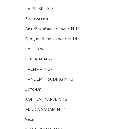
TAIPIL SRL N 8
Белоруссия
Витебскоблавтотранс N 11
Гродноаблаутатранс N 14
Болгария
ГЕРГАНА N 22
ТАСИМА N 37
TANDEM TRAIDING N 13
Эстония
KOHTLA - YARVE N 13
MUUGA SADAM N 14
Чехия