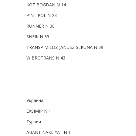
KOT BOGDAN N 14
PIN - POL N 23
RUNNER N 30
SNEIK N 35
TRANSP MIEDZ JANUSZ SEKUNA N 39
WIBROTRANS N 43
Украина
EXSIMIP N 1
Турция
ABANT NAKLIYAT N 1