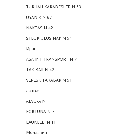
TURHAH KARADESLER N 63
UYANIK N 67
NAKTAS N 42
STLOK ULUS NAK N 54
Иран
ASA INT TRANSPORT N 7
TAK BAR N 42
VERESK TARABAR N 51
Латвия
ALVO-A N 1
FORTUNA N 7
LAUKCELI N 11
Молдавия