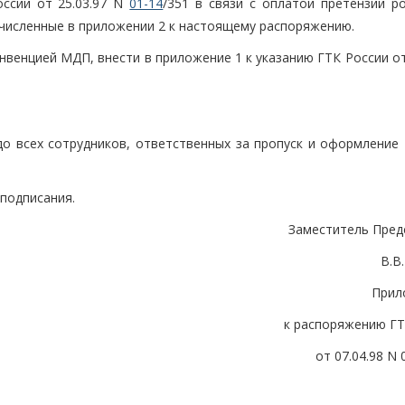
оссии от 25.03.97 N
01-14
/351 в связи с оплатой претензий ро
численные в приложении 2 к настоящему распоряжению.
нвенцией МДП, внести в приложение 1 к указанию ГТК России от
о всех сотрудников, ответственных за пропуск и оформление 
 подписания.
Заместитель Пред
В.В
Прил
к распоряжению ГТ
от 07.04.98 N 