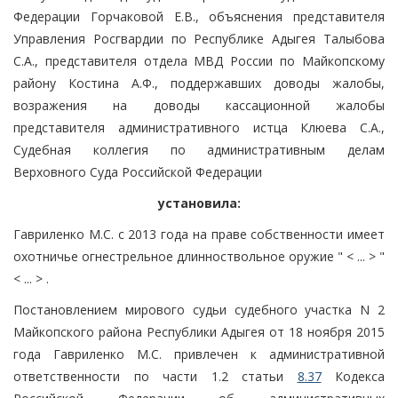
Федерации Горчаковой Е.В., объяснения представителя
Управления Росгвардии по Республике Адыгея Талыбова
С.А., представителя отдела МВД России по Майкопскому
району Костина А.Ф., поддержавших доводы жалобы,
возражения на доводы кассационной жалобы
представителя административного истца Клюева С.А.,
Судебная коллегия по административным делам
Верховного Суда Российской Федерации
установила:
Гавриленко М.С. с 2013 года на праве собственности имеет
охотничье огнестрельное длинноствольное оружие " < ... > "
< ... > .
Постановлением мирового судьи судебного участка N 2
Майкопского района Республики Адыгея от 18 ноября 2015
года Гавриленко М.С. привлечен к административной
ответственности по части 1.2 статьи
8.37
Кодекса