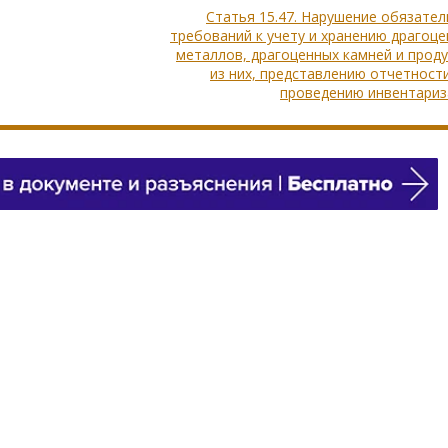
Статья 15.47. Нарушение обязате
требований к учету и хранению драгоц
металлов, драгоценных камней и прод
из них, представлению отчетност
проведению инвентариз