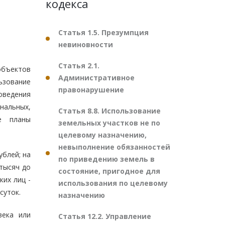
кодекса
Статья 1.5. Презумпция
невиновности
Статья 2.1.
объектов
Административное
ьзование
правонарушение
оведения
нальных,
Статья 8.8. Использование
е планы
земельных участков не по
целевому назначению,
невыполнение обязанностей
блей; на
по приведению земель в
тысяч до
состояние, пригодное для
ких лиц -
использования по целевому
суток.
назначению
века или
Статья 12.2. Управление