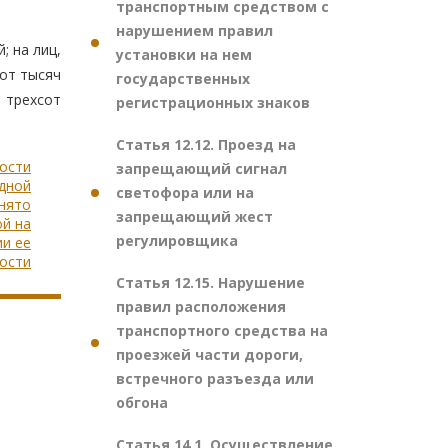
транспортным средством с
нарушением правил
; на лиц,
установки на нем
от тысяч
государственных
т трехсот
регистрационных знаков
Статья 12.12. Проезд на
ности
запрещающий сигнал
дной
светофора или на
инято
запрещающий жест
й на
регулировщика
ии ее
ости
Статья 12.15. Нарушение
правил расположения
транспортного средства на
проезжей части дороги,
встречного разъезда или
обгона
Статья 14.1. Осуществление