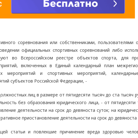
тивного соревнования или собственниками, пользователями 
роведении официальных спортивных соревнований либо испол
вуют во Всероссийском реестре объектов спорта, для пр
приятий, включенных в Единый календарный план межрегио
ых мероприятий и спортивных мероприятий, календарны
тий субъектов Российской Федерации, -
лжностных лиц в размере от пятидесяти тысяч до ста тысяч ру
ьность без образования юридического лица, - от пятидесяти 
вление деятельности на срок до девяноста суток; на юридичес
тративное приостановление деятельности на срок до девяноста 
ящей статьи и повлекшие причинение вреда здоровью чело