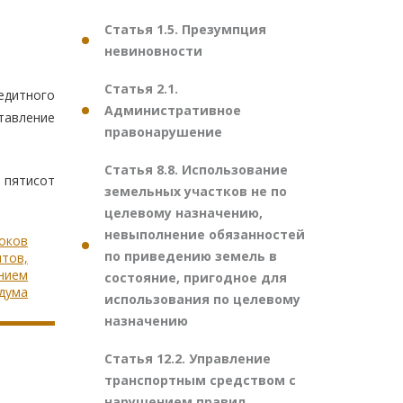
Статья 1.5. Презумпция
невиновности
Статья 2.1.
едитного
Административное
тавление
правонарушение
Статья 8.8. Использование
 пятисот
земельных участков не по
целевому назначению,
невыполнение обязанностей
роков
по приведению земель в
нтов,
ением
состояние, пригодное для
дума
использования по целевому
назначению
Статья 12.2. Управление
транспортным средством с
нарушением правил