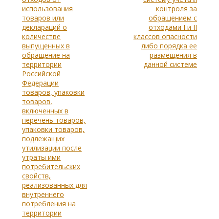
использования
контроля за
товаров или
обращением с
деклараций о
отходами I и II
количестве
классов опасности
выпущенных в
либо порядка ее
обращение на
размещения в
территории
данной системе
Российской
Федерации
товаров, упаковки
товаров,
включенных в
перечень товаров,
упаковки товаров,
подлежащих
утилизации после
утраты ими
потребительских
свойств,
реализованных для
внутреннего
потребления на
территории