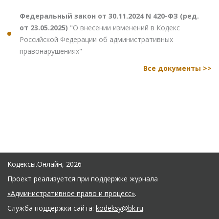
Федеральный закон от 30.11.2024 N 420-ФЗ (ред.
от 23.05.2025)
"О внесении изменений в Кодекс
Российской Федерации об административных
правонарушениях"
Все документы >>
Кодексы.Онлайн, 2026
Проект реализуется при поддержке журнала
«Административное право и процесс»
.
Служба поддержки сайта:
kodeksy@bk.ru
.