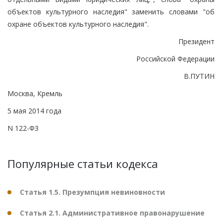
объектов культурного наследия" заменить словами "об
охране объектов культурного наследия".
Президент
Российской Федерации
В.ПУТИН
Москва, Кремль
5 мая 2014 года
N 122-ФЗ
Популярные статьи кодекса
Статья 1.5. Презумпция невиновности
Статья 2.1. Административное правонарушение