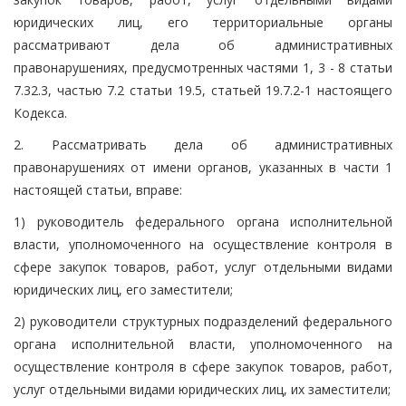
юридических лиц, его территориальные органы
рассматривают дела об административных
правонарушениях, предусмотренных частями 1, 3 - 8 статьи
7.32.3, частью 7.2 статьи 19.5, статьей 19.7.2-1 настоящего
Кодекса.
2. Рассматривать дела об административных
правонарушениях от имени органов, указанных в части 1
настоящей статьи, вправе:
1) руководитель федерального органа исполнительной
власти, уполномоченного на осуществление контроля в
сфере закупок товаров, работ, услуг отдельными видами
юридических лиц, его заместители;
2) руководители структурных подразделений федерального
органа исполнительной власти, уполномоченного на
осуществление контроля в сфере закупок товаров, работ,
услуг отдельными видами юридических лиц, их заместители;