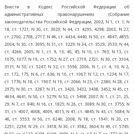
Внести в Кодекс Российской Федерации об
административных правонарушениях (Собрание
законодательства Российской Федерации, 2002, N 1, ст. 1; N
18, ст. 1721; N 30, ст. 3029; N 44, ст. 4295, 4298; 2003, N 27,
ст. 2700, 2708, 2717; N 46, ст. 4434, 4440; N 50, ст. 4847, 4855;
2004, N 30, ст. 3095; N 31, ст. 3229; N 34, ст. 3529, 3533; N 44,
ст. 4266; 2005, N 1, ст. 9, 13, 40, 45; N 10, ст. 763; N 13, ст.
1075, 1077; N 19, ст. 1752; N 27, ст. 2719, 2721; N 30, ст. 3104,
3131; N 50, ст. 5247; N 52, ст. 5596; 2006, N 1, ст. 4, 10; N 2,
ст. 172, 175; N 6, ст. 636; N 10, ст. 1067; N 12, ст. 1234; N 17,
ст. 1776; N 18, ст. 1907; N 19, ст. 2066; N 23, ст. 2380; N 28, ст.
2975; N 30, ст. 3287; N 31, ст. 3420, 3432, 3438, 3452; N 45, ст.
4634, 4641; N 50, ст. 5279; N 52, ст. 5498; 2007, N 1, ст. 21, 25,
29; N 7, ст. 840; N 16, ст. 1825; N 26, ст. 3089; N 30, ст. 3755; N
31, ст. 4007, 4008, 4009, 4015; N 41, ст. 4845; N 43, ст. 5084; N
46, ст. 5553; N 50, ст. 6246; 2008, N 18, ст. 1941; N 20, ст.
2251, 2259; N 29, ст. 3418; N 30, ст. 3582, 3604; N 49, ст. 5745;
N 52, ст. 6227, 6235, 6236; 2009, N 1, ст. 17; N 7, ст. 777; N 23,