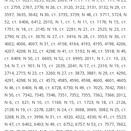
ст. 2759, 2767, 2776; N 26, ст. 3120, 3122, 3131, 3132; N 29, ст.
3597, 3635, 3642; N 30, ст. 3735, 3739; N 48, ст. 5711, 5724; N
52, ст. 6406, 6412; 2010, N 1, ст. 1; N 11, ст. 1176; N 15, ст.
1751; N 18, ст. 2145; N 19, ст. 2291; N 21, ст. 2525; N 23, ст.
2790; N 25, ст. 3070; N 27, ст. 3416; N 28, ст. 3553; N 30, ст.
4002, 4006, 4007; N 31, ст. 4158, 4164, 4193, 4195, 4198, 4206,
4207, 4208; N 32, ст. 4298; N 41, ст. 5192; N 46, ст. 5918; N 49,
ст. 6409; N 50, ст. 6605; N 52, ст. 6995; 2011, N 1, ст. 10, 23,
54; N 7, ст. 901; N 15, ст. 2039, 2041; N 17, ст. 2310; N 19, ст.
2714, 2715; N 23, ст. 3260; N 27, ст. 3873, 3881; N 29, ст. 4290,
4291, 4298; N 30, ст. 4573, 4585, 4590, 4598, 4600, 4601, 4605;
N 46, ст. 6406; N 48, ст. 6728, 6730; N 49, ст. 7025, 7042, 7061;
N 50, ст. 7342, 7345, 7346, 7351, 7352, 7355, 7362, 7366; 2012,
N 6, ст. 621; N 10, ст. 1166; N 15, ст. 1723; N 18, ст. 2126,
2128; N 19, ст. 2278, 2281; N 24, ст. 3068, 3069, 3082; N 25, ст.
3268; N 29, ст. 3996; N 31, ст. 4320, 4322, 4330; N 41, ст. 5523;
N 47, ст. 6402, 6403; N 49, ст. 6752, 6757; N 53, ст. 7577, 7602,