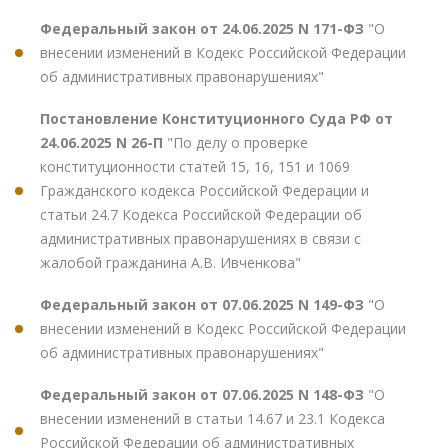
Федеральный закон от 24.06.2025 N 171-ФЗ
"О
внесении изменений в Кодекс Российской Федерации
об административных правонарушениях"
Постановление Конституционного Суда РФ от
24.06.2025 N 26-П
"По делу о проверке
конституционности статей 15, 16, 151 и 1069
Гражданского кодекса Российской Федерации и
статьи 24.7 Кодекса Российской Федерации об
административных правонарушениях в связи с
жалобой гражданина А.В. Ивченкова"
Федеральный закон от 07.06.2025 N 149-ФЗ
"О
внесении изменений в Кодекс Российской Федерации
об административных правонарушениях"
Федеральный закон от 07.06.2025 N 148-ФЗ
"О
внесении изменений в статьи 14.67 и 23.1 Кодекса
Российской Федерации об административных