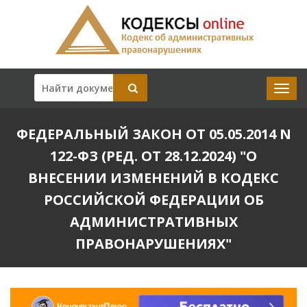
ФЕДЕРАЛЬНЫЙ ЗАКОН ОТ 05.05.2014 N
122-ФЗ (РЕД. ОТ 28.12.2024) "О
ВНЕСЕНИИ ИЗМЕНЕНИЙ В КОДЕКС
РОССИЙСКОЙ ФЕДЕРАЦИИ ОБ
АДМИНИСТРАТИВНЫХ
ПРАВОНАРУШЕНИЯХ"