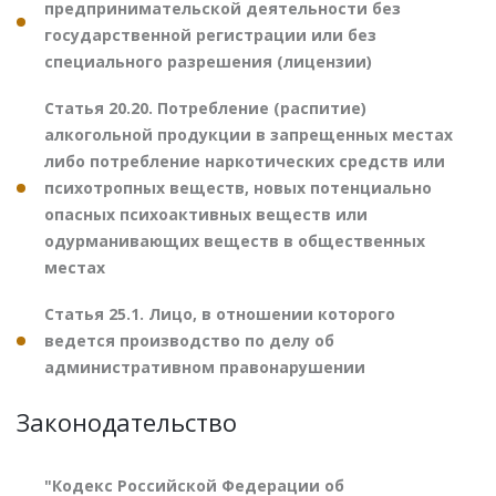
предпринимательской деятельности без
государственной регистрации или без
специального разрешения (лицензии)
Статья 20.20. Потребление (распитие)
алкогольной продукции в запрещенных местах
либо потребление наркотических средств или
психотропных веществ, новых потенциально
опасных психоактивных веществ или
одурманивающих веществ в общественных
местах
Статья 25.1. Лицо, в отношении которого
ведется производство по делу об
административном правонарушении
Законодательство
"Кодекс Российской Федерации об