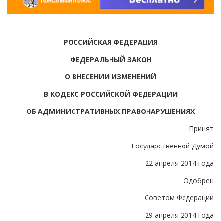
РОССИЙСКАЯ ФЕДЕРАЦИЯ
ФЕДЕРАЛЬНЫЙ ЗАКОН
О ВНЕСЕНИИ ИЗМЕНЕНИЙ
В КОДЕКС РОССИЙСКОЙ ФЕДЕРАЦИИ
ОБ АДМИНИСТРАТИВНЫХ ПРАВОНАРУШЕНИЯХ
Принят
Государственной Думой
22 апреля 2014 года
Одобрен
Советом Федерации
29 апреля 2014 года