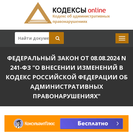
ФЕДЕРАЛЬНЫЙ ЗАКОН ОТ 08.08.2024 N
241-ФЗ "О ВНЕСЕНИИ ИЗМЕНЕНИЙ В
КОДЕКС РОССИЙСКОЙ ФЕДЕРАЦИИ ОБ
АДМИНИСТРАТИВНЫХ
ПРАВОНАРУШЕНИЯХ"