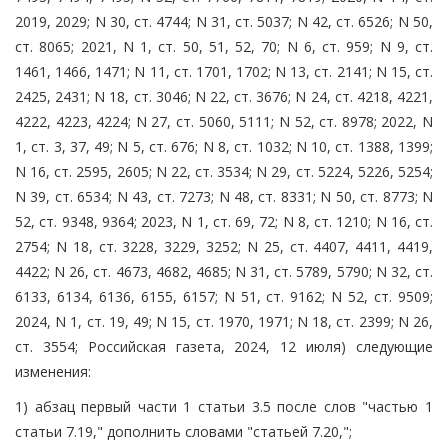
2019, 2029; N 30, ст. 4744; N 31, ст. 5037; N 42, ст. 6526; N 50,
ст. 8065; 2021, N 1, ст. 50, 51, 52, 70; N 6, ст. 959; N 9, ст.
1461, 1466, 1471; N 11, ст. 1701, 1702; N 13, ст. 2141; N 15, ст.
2425, 2431; N 18, ст. 3046; N 22, ст. 3676; N 24, ст. 4218, 4221,
4222, 4223, 4224; N 27, ст. 5060, 5111; N 52, ст. 8978; 2022, N
1, ст. 3, 37, 49; N 5, ст. 676; N 8, ст. 1032; N 10, ст. 1388, 1399;
N 16, ст. 2595, 2605; N 22, ст. 3534; N 29, ст. 5224, 5226, 5254;
N 39, ст. 6534; N 43, ст. 7273; N 48, ст. 8331; N 50, ст. 8773; N
52, ст. 9348, 9364; 2023, N 1, ст. 69, 72; N 8, ст. 1210; N 16, ст.
2754; N 18, ст. 3228, 3229, 3252; N 25, ст. 4407, 4411, 4419,
4422; N 26, ст. 4673, 4682, 4685; N 31, ст. 5789, 5790; N 32, ст.
6133, 6134, 6136, 6155, 6157; N 51, ст. 9162; N 52, ст. 9509;
2024, N 1, ст. 19, 49; N 15, ст. 1970, 1971; N 18, ст. 2399; N 26,
ст. 3554; Российская газета, 2024, 12 июля) следующие
изменения:
1) абзац первый части 1 статьи 3.5 после слов "частью 1
статьи 7.19," дополнить словами "статьей 7.20,";