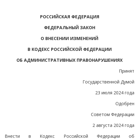
РОССИЙСКАЯ ФЕДЕРАЦИЯ
ФЕДЕРАЛЬНЫЙ ЗАКОН
О ВНЕСЕНИИ ИЗМЕНЕНИЙ
В КОДЕКС РОССИЙСКОЙ ФЕДЕРАЦИИ
ОБ АДМИНИСТРАТИВНЫХ ПРАВОНАРУШЕНИЯХ
Принят
Государственной Думой
23 июля 2024 года
Одобрен
Советом Федерации
2 августа 2024 года
Внести в Кодекс Российской Федерации об