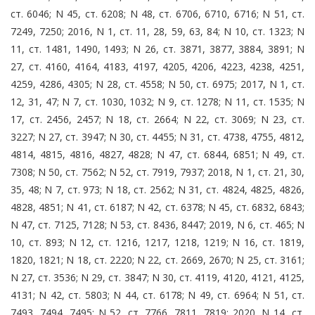
ст. 6046; N 45, ст. 6208; N 48, ст. 6706, 6710, 6716; N 51, ст.
7249, 7250; 2016, N 1, ст. 11, 28, 59, 63, 84; N 10, ст. 1323; N
11, ст. 1481, 1490, 1493; N 26, ст. 3871, 3877, 3884, 3891; N
27, ст. 4160, 4164, 4183, 4197, 4205, 4206, 4223, 4238, 4251,
4259, 4286, 4305; N 28, ст. 4558; N 50, ст. 6975; 2017, N 1, ст.
12, 31, 47; N 7, ст. 1030, 1032; N 9, ст. 1278; N 11, ст. 1535; N
17, ст. 2456, 2457; N 18, ст. 2664; N 22, ст. 3069; N 23, ст.
3227; N 27, ст. 3947; N 30, ст. 4455; N 31, ст. 4738, 4755, 4812,
4814, 4815, 4816, 4827, 4828; N 47, ст. 6844, 6851; N 49, ст.
7308; N 50, ст. 7562; N 52, ст. 7919, 7937; 2018, N 1, ст. 21, 30,
35, 48; N 7, ст. 973; N 18, ст. 2562; N 31, ст. 4824, 4825, 4826,
4828, 4851; N 41, ст. 6187; N 42, ст. 6378; N 45, ст. 6832, 6843;
N 47, ст. 7125, 7128; N 53, ст. 8436, 8447; 2019, N 6, ст. 465; N
10, ст. 893; N 12, ст. 1216, 1217, 1218, 1219; N 16, ст. 1819,
1820, 1821; N 18, ст. 2220; N 22, ст. 2669, 2670; N 25, ст. 3161;
N 27, ст. 3536; N 29, ст. 3847; N 30, ст. 4119, 4120, 4121, 4125,
4131; N 42, ст. 5803; N 44, ст. 6178; N 49, ст. 6964; N 51, ст.
7493, 7494, 7495; N 52, ст. 7766, 7811, 7819; 2020, N 14, ст.