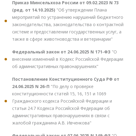
Приказ Минсельхоза России от 09.02.2023 N 73
(ред. от 14.10.2025)
"Об утверждении Плана
мероприятий по устранению нарушений бюджетного
законодательства, законодательства о контрактной
системе и предоставлении государственных услуг, а
также в сфере животноводства и ветеринарии"
Федеральный закон от 24.06.2025 N 171-ФЗ
"О
внесении изменений в Кодекс Российской Федерации
об административных правонарушениях"
Постановление Конституционного Суда РФ от
24.06.2025 N 26-П
"По делу о проверке
конституционности статей 15, 16, 151 и 1069
Гражданского кодекса Российской Федерации и
статьи 24.7 Кодекса Российской Федерации об
административных правонарушениях в связи с
жалобой гражданина А.В. Ивченкова"
Федеральный закон от 07.06.2025 N 149-ФЗ
"О