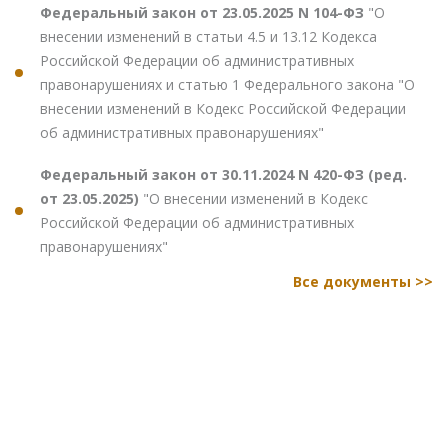
Федеральный закон от 23.05.2025 N 104-ФЗ
"О
внесении изменений в статьи 4.5 и 13.12 Кодекса
Российской Федерации об административных
правонарушениях и статью 1 Федерального закона "О
внесении изменений в Кодекс Российской Федерации
об административных правонарушениях"
Федеральный закон от 30.11.2024 N 420-ФЗ (ред.
от 23.05.2025)
"О внесении изменений в Кодекс
Российской Федерации об административных
правонарушениях"
Все документы >>