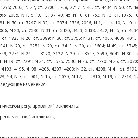
 4295; 2003, N 27, ст. 2700, 2708, 2717; N 46, ст. 4434; N 50, ст. 4
66; 2005, N 1, ст. 9, 13, 37, 40, 45; N 10, ст. 763; N 13, ст. 1075, 1
31; N 50, ст. 5247; N 52, ст. 5574, 5596; 2006, N 1, ст. 4, 10; N 10, с
2066; N 23, ст. 2380; N 31, ст. 3420, 3433, 3438, 3452; N 45, ст. 463
, ст. 1825; N 26, ст. 3089; N 30, ст. 3755; N 31, ст. 4007, 4008, 4015;
941; N 20, ст. 2251; N 29, ст. 3418; N 30, ст. 3604; N 49, ст. 5745;
2759, 2776; N 26, ст. 3120, 3122; N 29, ст. 3597, 3599, 3642; N 30, с
1; N 19, ст. 2291; N 21, ст. 2525, 2530; N 23, ст. 2790; N 25, ст. 3070;
 4193, 4195, 4198, 4206, 4207, 4208; N 32, ст. 4298; N 41, ст. 5192;
23, 54; N 7, ст. 901; N 15, ст. 2039; N 17, ст. 2310; N 19, ст. 2714, 2
) следующие изменения:
хническом регулировании" исключить;
 регламентов," исключить;