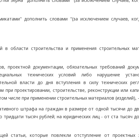
отки зерна" дополнить словами "(за исключением случаев, ког
микатами" дополнить словами "(за исключением случаев, ког
ий в области строительства и применения строительных ма
ов, проектной документации, обязательных требований доку
ециальных технических условий либо нарушение устано
ельной власти до дня вступления в силу технических рег
м при проектировании, строительстве, реконструкции или кап
ом числе при применении строительных материалов (изделий), 
тивного штрафа на граждан в размере от одной тысячи до дв
о тридцати тысяч рублей; на юридических лиц - от ста тысяч д
ящей статьи, которые повлекли отступление от проектных 