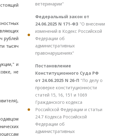
ветеринарии"
астоящей
Федеральный закон от
жностных
24.06.2025 N 171-ФЗ
"О внесении
твляющих
изменений в Кодекс Российской
Федерации об
ч рублей
административных
ти тысяч
правонарушениях"
кции," и
Постановление
овке, не
Конституционного Суда РФ
от 24.06.2025 N 26-П
"По делу о
проверке конституционности
статей 15, 16, 151 и 1069
вителя),
Гражданского кодекса
Российской Федерации и статьи
24.7 Кодекса Российской
родавцом
Федерации об
нических
административных
роцессам