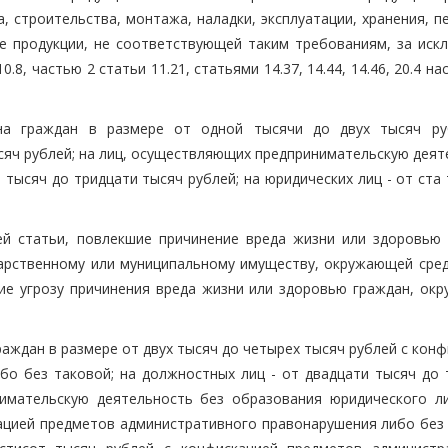
, строительства, монтажа, наладки, эксплуатации, хранения, п
е продукции, не соответствующей таким требованиям, за иск
10.8, частью 2 статьи 11.21, статьями 14.37, 14.44, 14.46, 20.4 н
на граждан в размере от одной тысячи до двух тысяч ру
ысяч рублей; на лиц, осуществляющих предпринимательскую дея
 тысяч до тридцати тысяч рублей; на юридических лиц - от ста
ей статьи, повлекшие причинение вреда жизни или здоровью 
дарственному или муниципальному имуществу, окружающей сред
ие угрозу причинения вреда жизни или здоровью граждан, ок
аждан в размере от двух тысяч до четырех тысяч рублей с кон
о без таковой; на должностных лиц - от двадцати тысяч до 
имательскую деятельность без образования юридического ли
кацией предметов административного правонарушения либо без 