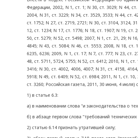
Федерации, 2002, N 1, ст. 1; N 30, ст. 3029; N 44, ст.
2004, N 31, ст. 3229; N 34, ст. 3529, 3533; N 44, ст. 42
ст. 1752; N 27, ст. 2719, 2721; N 30, ст. 3104, 3124, 31
12, ст. 1234; N 17, ст. 1776; N 18, ст. 1907; N 19, ст. 
50, ст. 5279; N 52, ст. 5498; 2007, N 1, ст. 21, 29; N 16
4845; N 43, ст. 5084; N 46, ст. 5553; 2008, N 18, ст. 1
6235, 6236; 2009, N 1, ст. 17; N 7, ст. 777; N 23, ст. 
48, ст. 5711, 5724, 5755; N 52, ст. 6412; 2010, N 1, ст. 
3416; N 30, ст. 4002, 4006, 4007; N 31, ст. 4158, 4164,
5918; N 49, ст. 6409; N 52, ст. 6984; 2011, N 1, ст. 10, 
ст. 3260; Российская газета, 2011, 30 июня, 4 июля
1) в статье 6.3:
а) в наименовании слова "и законодательства о те
б) в абзаце первом слова "требований технических
2) статью 6.14 признать утратившей силу;