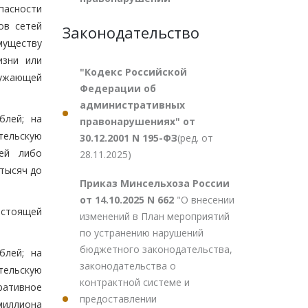
пасности
ов сетей
Законодательство
муществу
изни или
"Кодекс Российской
ружающей
Федерации об
административных
блей; на
правонарушениях" от
тельскую
30.12.2001 N 195-ФЗ
(ред. от
лей либо
28.11.2025)
 тысяч до
Приказ Минсельхоза России
от 14.10.2025 N 662
"О внесении
астоящей
изменений в План мероприятий
по устранению нарушений
бюджетного законодательства,
блей; на
законодательства о
тельскую
контрактной системе и
ративное
предоставлении
миллиона