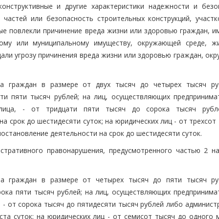
конструктивные и другие характеристики надежности и безо
 частей или безопасность строительных конструкций, участк
ые повлекли причинение вреда жизни или здоровью граждан, и
нному или муниципальному имуществу, окружающей среде, ж
дали угрозу причинения вреда жизни или здоровью граждан, ок
а граждан в размере от двух тысяч до четырех тысяч ру
ти пяти тысяч рублей; на лиц, осуществляющих предпринима
 лица, - от тридцати пяти тысяч до сорока тысяч руб
 срок до шестидесяти суток; на юридических лиц - от трехсот
остановление деятельности на срок до шестидесяти суток.
истративного правонарушения, предусмотренного частью 2 н
а граждан в размере от четырех тысяч до пяти тысяч ру
рока пяти тысяч рублей; на лиц, осуществляющих предпринима
 - от сорока тысяч до пятидесяти тысяч рублей либо админист
ста суток; на юридических лиц - от семисот тысяч до одного 