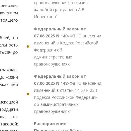
правонарушениях в связи с
еревозки,
жалобой гражданина А.В.
лючением
Ивченкова"
астоящего
Федеральный закон от
07.06.2025 N 149-ФЗ
"О внесении
блей; на
изменений в Кодекс Российской
тельность
Федерации об
 тысяч до
административных
правонарушениях"
граждан,
Федеральный закон от
е, жизни
07.06.2025 N 148-ФЗ
"О внесении
ружающей
изменений в статьи 14.67 и 23.1
Кодекса Российской Федерации
фискацией
об административных
тридцати
правонарушениях"
ца, - от
Распоряжение
таковой;
Правительства РФ от