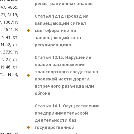
регистрационных знаков
847, 4855;
077; N 19,
Статья 12.12. Проезд на
т. 1067; N
запрещающий сигнал
4, 4641; N
светофора или на
 N 41, ст.
запрещающий жест
 N 52, ст.
регулировщика
т. 3739; N
Статья 12.15. Нарушение
 N 27, ст.
правил расположения
 N 46, ст.
транспортного средства на
715; N 23,
проезжей части дороги,
встречного разъезда или
обгона
Статья 14.1. Осуществление
предпринимательской
деятельности без
государственной