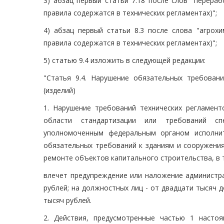
3) абзац первый статьи 7.18 после слов "перераб
правила содержатся в технических регламентах)";
4) абзац первый статьи 8.3 после слова "агрохи
правила содержатся в технических регламентах)";
5) статью 9.4 изложить в следующей редакции:
"Статья 9.4. Нарушение обязательных требован
(изделий)
1. Нарушение требований технических регламент
области стандартизации или требований сп
уполномоченным федеральным органом исполнит
обязательных требований к зданиям и сооружения
ремонте объектов капитального строительства, в т
влечет предупреждение или наложение администра
рублей; на должностных лиц - от двадцати тысяч д
тысяч рублей.
2. Действия, предусмотренные частью 1 насто