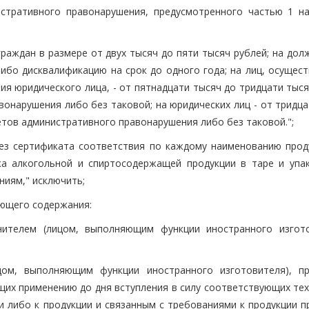
истративного правонарушения, предусмотренного частью 1 н
раждан в размере от двух тысяч до пяти тысяч рублей; на дол
либо дисквалификацию на срок до одного года; на лиц, осущес
я юридического лица, - от пятнадцати тысяч до тридцати тыся
онарушения либо без таковой; на юридических лиц - от тридца
етов административного правонарушения либо без таковой.";
"без сертификата соответствия по каждому наименованию проду
жа алкогольной и спиртосодержащей продукции в таре и упак
иям," исключить;
дующего содержания:
лнителем (лицом, выполняющим функции иностранного изгото
ицом, выполняющим функции иностранного изготовителя), п
щих применению до дня вступления в силу соответствующих тех
и либо к продукции и связанным с требованиями к продукции п