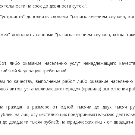
тельности на срок до девяноста суток.";
 "устройств" дополнить словами "(за исключением случаев, ко
омех" дополнить словами "(за исключением случаев, когда так
абот либо оказание населению услуг ненадлежащего качест
ссийской Федерации требований
м по качеству, выполнение работ либо оказание населению у
ых актов, устанавливающих порядок (правила) выполнения ра
на граждан в размере от одной тысячи до двух тысяч ру
 рублей; на лиц, осуществляющих предпринимательскую деятель
 до двадцати тысяч рублей; на юридических лиц - от двадцати