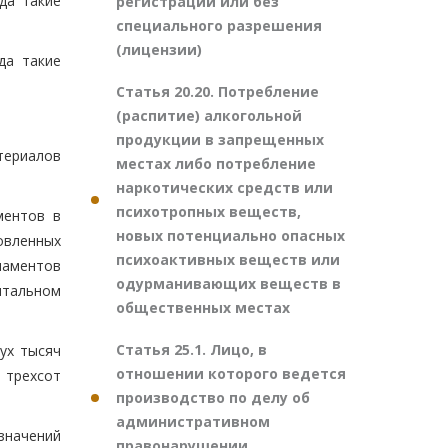
да такие
регистрации или без
специального разрешения
(лицензии)
да такие
Статья 20.20. Потребление
(распитие) алкогольной
продукции в запрещенных
териалов
местах либо потребление
наркотических средств или
психотропных веществ,
ментов в
новых потенциально опасных
вленных
психоактивных веществ или
ламентов
одурманивающих веществ в
итальном
общественных местах
-
Статья 25.1. Лицо, в
ух тысяч
отношении которого ведется
о трехсот
производство по делу об
административном
значений
правонарушении