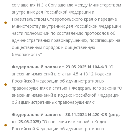
соглашения N 3 к Соглашению между Министерством
внутренних дел Российской Федерации и
Правительством Ставропольского края о передаче
Министерству внутренних дел Российской Федерации
части полномочий по составлению протоколов об
административных правонарушениях, посягающих на
общественный порядок и общественную
безопасность"
Федеральный закон от 23.05.2025 N 104-ФЗ
"О
внесении изменений в статьи 4.5 и 13.12 Кодекса
Российской Федерации об административных
правонарушениях и статью 1 Федерального закона "О
внесении изменений в Кодекс Российской Федерации
об административных правонарушениях"
Федеральный закон от 30.11.2024 N 420-ФЗ (ред.
от 23.05.2025)
"О внесении изменений в Кодекс
Российской Федерации об административных