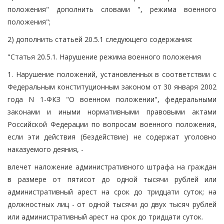
положения" дополнить словами ", режима военного
положения";
2) дополнить статьей 20.5.1 следующего содержания:
"Статья 20.5.1. Нарушение режима военного положения
1. Нарушение положений, установленных в соответствии с
Федеральным конституционным законом от 30 января 2002
года N 1-ФКЗ "О военном положении", федеральными
законами и иными нормативными правовыми актами
Российской Федерации по вопросам военного положения,
если эти действия (бездействие) не содержат уголовно
наказуемого деяния, -
влечет наложение административного штрафа на граждан
в размере от пятисот до одной тысячи рублей или
административный арест на срок до тридцати суток; на
должностных лиц - от одной тысячи до двух тысяч рублей
или административный арест на срок до тридцати суток.