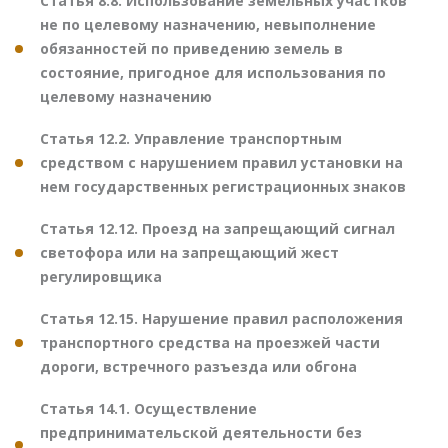
Статья 8.8. Использование земельных участков
не по целевому назначению, невыполнение
обязанностей по приведению земель в
состояние, пригодное для использования по
целевому назначению
Статья 12.2. Управление транспортным
средством с нарушением правил установки на
нем государственных регистрационных знаков
Статья 12.12. Проезд на запрещающий сигнал
светофора или на запрещающий жест
регулировщика
Статья 12.15. Нарушение правил расположения
транспортного средства на проезжей части
дороги, встречного разъезда или обгона
Статья 14.1. Осуществление
предпринимательской деятельности без