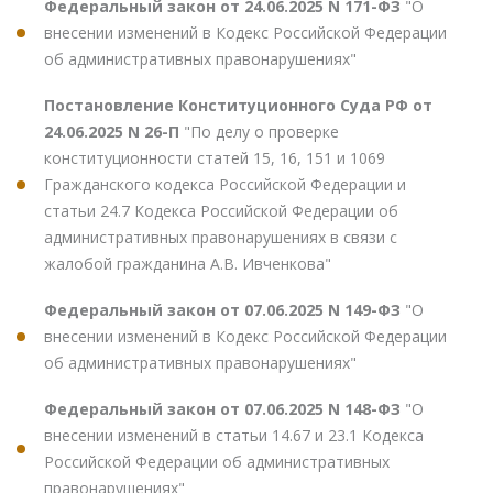
Федеральный закон от 24.06.2025 N 171-ФЗ
"О
внесении изменений в Кодекс Российской Федерации
об административных правонарушениях"
Постановление Конституционного Суда РФ от
24.06.2025 N 26-П
"По делу о проверке
конституционности статей 15, 16, 151 и 1069
Гражданского кодекса Российской Федерации и
статьи 24.7 Кодекса Российской Федерации об
административных правонарушениях в связи с
жалобой гражданина А.В. Ивченкова"
Федеральный закон от 07.06.2025 N 149-ФЗ
"О
внесении изменений в Кодекс Российской Федерации
об административных правонарушениях"
Федеральный закон от 07.06.2025 N 148-ФЗ
"О
внесении изменений в статьи 14.67 и 23.1 Кодекса
Российской Федерации об административных
правонарушениях"