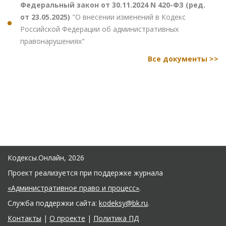
Федеральный закон от 30.11.2024 N 420-ФЗ (ред.
от 23.05.2025)
"О внесении изменений в Кодекс
Российской Федерации об административных
правонарушениях"
Все документы >>
Кодексы.Онлайн, 2026
Проект реализуется при поддержке журнала
«Административное право и процесс»
.
Служба поддержки сайта:
kodeksy@bk.ru
.
Контакты
|
О проекте
|
Политика ПД