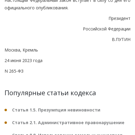
Настоящий Федеральный закон вступает в силу со дня его
официального опубликования.
Президент
Российской Федерации
В.ПУТИН
Москва, Кремль
24 июня 2023 года
N 265-ФЗ
Популярные статьи кодекса
Статья 1.5. Презумпция невиновности
Статья 2.1. Административное правонарушение