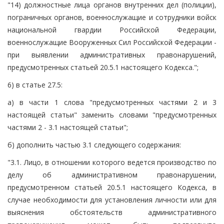
"14) должностные лица органов внутренних дел (полиции),
пограничных органов, военнослужащие и сотрудники войск
национальной гвардии Российской Федерации,
военнослужащие Вооруженных Сил Российской Федерации -
при выявлении административных правонарушений,
предусмотренных статьей 20.5.1 настоящего Кодекса.";
6) в статье 27.5:
а) в части 1 слова "предусмотренных частями 2 и 3
настоящей статьи" заменить словами "предусмотренных
частями 2 - 3.1 настоящей статьи";
б) дополнить частью 3.1 следующего содержания:
"3.1. Лицо, в отношении которого ведется производство по
делу об административном правонарушении,
предусмотренном статьей 20.5.1 настоящего Кодекса, в
случае необходимости для установления личности или для
выяснения обстоятельств административного