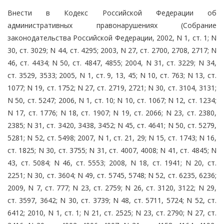
Внести в Кодекс Российской Федерации об
административных правонарушениях (Собрание
законодательства Российской Федерации, 2002, N 1, ст. 1; N
30, ст. 3029; N 44, ст. 4295; 2003, N 27, ст. 2700, 2708, 2717; N
46, ст. 4434; N 50, ст. 4847, 4855; 2004, N 31, ст. 3229; N 34,
ст. 3529, 3533; 2005, N 1, ст. 9, 13, 45; N 10, ст. 763; N 13, ст.
1077; N 19, ст. 1752; N 27, ст. 2719, 2721; N 30, ст. 3104, 3131;
N 50, ст. 5247; 2006, N 1, ст. 10; N 10, ст. 1067; N 12, ст. 1234;
N 17, ст. 1776; N 18, ст. 1907; N 19, ст. 2066; N 23, ст. 2380,
2385; N 31, ст. 3420, 3438, 3452; N 45, ст. 4641; N 50, ст. 5279,
5281; N 52, ст. 5498; 2007, N 1, ст. 21, 29; N 15, ст. 1743; N 16,
ст. 1825; N 30, ст. 3755; N 31, ст. 4007, 4008; N 41, ст. 4845; N
43, ст. 5084; N 46, ст. 5553; 2008, N 18, ст. 1941; N 20, ст.
2251; N 30, ст. 3604; N 49, ст. 5745, 5748; N 52, ст. 6235, 6236;
2009, N 7, ст. 777; N 23, ст. 2759; N 26, ст. 3120, 3122; N 29,
ст. 3597, 3642; N 30, ст. 3739; N 48, ст. 5711, 5724; N 52, ст.
6412; 2010, N 1, ст. 1; N 21, ст. 2525; N 23, ст. 2790; N 27, ст.