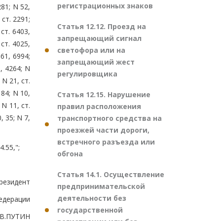
регистрационных знаков
281; N 52,
 ст. 2291;
Статья 12.12. Проезд на
 ст. 6403,
запрещающий сигнал
 ст. 4025,
светофора или на
961, 6994;
запрещающий жест
9, 4264; N
регулировщика
 N 21, ст.
 84; N 10,
Статья 12.15. Нарушение
 N 11, ст.
правил расположения
, 35; N 7,
транспортного средства на
проезжей части дороги,
встречного разъезда или
.55,";
обгона
Статья 14.1. Осуществление
резидент
предпринимательской
деятельности без
едерации
государственной
В.ПУТИН