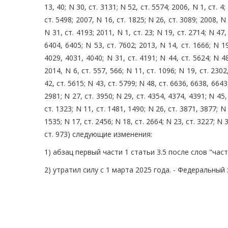
13, 40; N 30, ст. 3131; N 52, ст. 5574; 2006, N 1, ст. 4;
ст. 5498; 2007, N 16, ст. 1825; N 26, ст. 3089; 2008, N 
N 31, ст. 4193; 2011, N 1, ст. 23; N 19, ст. 2714; N 47,
6404, 6405; N 53, ст. 7602; 2013, N 14, ст. 1666; N 19
4029, 4031, 4040; N 31, ст. 4191; N 44, ст. 5624; N 48
2014, N 6, ст. 557, 566; N 11, ст. 1096; N 19, ст. 230
42, ст. 5615; N 43, ст. 5799; N 48, ст. 6636, 6638, 6643,
2981; N 27, ст. 3950; N 29, ст. 4354, 4374, 4391; N 45, 
ст. 1323; N 11, ст. 1481, 1490; N 26, ст. 3871, 3877; N 
1535; N 17, ст. 2456; N 18, ст. 2664; N 23, ст. 3227; N 3
ст. 973) следующие изменения:
1) абзац первый части 1 статьи 3.5 после слов "част
2) утратил силу с 1 марта 2025 года. - Федеральный