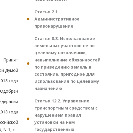
Статья 2.1.
Административное
правонарушение
Статья 8.8. Использование
земельных участков не по
целевому назначению,
невыполнение обязанностей
Принят
по приведению земель в
ой Думой
состояние, пригодное для
2018 года
использования по целевому
назначению
Одобрен
Статья 12.2. Управление
едерации
транспортным средством с
2018 года
нарушением правил
установки на нем
ссийской
государственных
, N 1, ст.