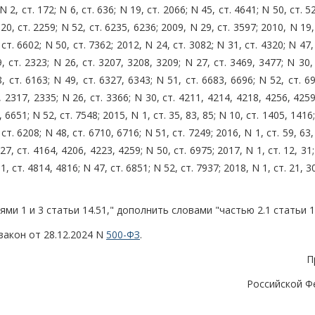
 N 2, ст. 172; N 6, ст. 636; N 19, ст. 2066; N 45, ст. 4641; N 50, ст. 5
20, ст. 2259; N 52, ст. 6235, 6236; 2009, N 29, ст. 3597; 2010, N 19,
 ст. 6602; N 50, ст. 7362; 2012, N 24, ст. 3082; N 31, ст. 4320; N 47,
, ст. 2323; N 26, ст. 3207, 3208, 3209; N 27, ст. 3469, 3477; N 30,
, ст. 6163; N 49, ст. 6327, 6343; N 51, ст. 6683, 6696; N 52, ст. 6
2, 2317, 2335; N 26, ст. 3366; N 30, ст. 4211, 4214, 4218, 4256, 425
 6651; N 52, ст. 7548; 2015, N 1, ст. 35, 83, 85; N 10, ст. 1405, 1416;
ст. 6208; N 48, ст. 6710, 6716; N 51, ст. 7249; 2016, N 1, ст. 59, 63,
27, ст. 4164, 4206, 4223, 4259; N 50, ст. 6975; 2017, N 1, ст. 12, 31;
1, ст. 4814, 4816; N 47, ст. 6851; N 52, ст. 7937; 2018, N 1, ст. 21, 30
ями 1 и 3 статьи 14.51," дополнить словами "частью 2.1 статьи 14
 закон от 28.12.2024 N
500-ФЗ
.
П
Российской Ф