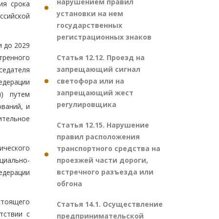
нарушением правил
ия срока
установки на нем
ссийской
государственных
регистрационных знаков
и до 2029
Статья 12.12. Проезд на
тренного
запрещающий сигнал
седателя
светофора или на
едерации
запрещающий жест
и) путем
регулировщика
ваний, и
ительное
Статья 12.15. Нарушение
правил расположения
ического
транспортного средства на
проезжей части дороги,
циально-
встречного разъезда или
едерации
обгона
стоящего
Статья 14.1. Осуществление
тствии с
предпринимательской