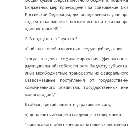
Общая сумма средств местного бюджета, подлежа
бюджетных мер принуждения за совершение бюд
Российской Федерации, для определения случая п
года устанавливается высшим исполнительным орг
администрацией);".
2. В подпункте "г" пункта 3:
а) абзац второй изложить в следующей редакции:
"когда в целях софинансирования (финансовог
(муниципальной) собственности бюджету субъекта
иные межбюджетные трансферты из федерального 
безвозмездные поступления от государстве
коммунального хозяйства, государственных в
моногородов";";
б) абзац третий признать утратившим силу;
в) дополнить абзацами следующего содержания:
"финансового обеспечения капитальных вложений в