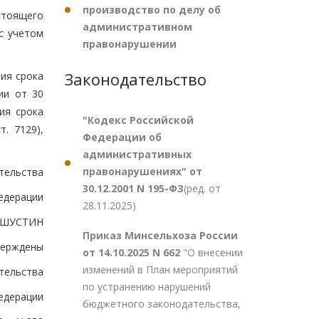
производство по делу об
стоящего
административном
с учетом
правонарушении
Законодательство
ия срока
ии от 30
ия срока
"Кодекс Российской
. 7129),
Федерации об
административных
правонарушениях" от
тельства
30.12.2001 N 195-ФЗ
(ред. от
едерации
28.11.2025)
ШУСТИН
Приказ Минсельхоза России
верждены
от 14.10.2025 N 662
"О внесении
изменений в План мероприятий
тельства
по устранению нарушений
едерации
бюджетного законодательства,