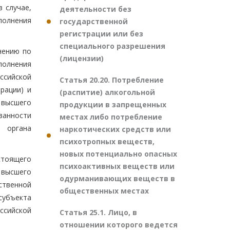
 случае,
деятельности без
полнения
государственной
регистрации или без
специального разрешения
нению по
(лицензии)
полнения
ссийской
Статья 20.20. Потребление
рации) и
(распитие) алкогольной
 высшего
продукции в запрещенных
занности
местах либо потребление
о органа
наркотических средств или
психотропных веществ,
новых потенциально опасных
стоящего
психоактивных веществ или
 высшего
одурманивающих веществ в
ственной
общественных местах
субъекта
ссийской
Статья 25.1. Лицо, в
отношении которого ведется