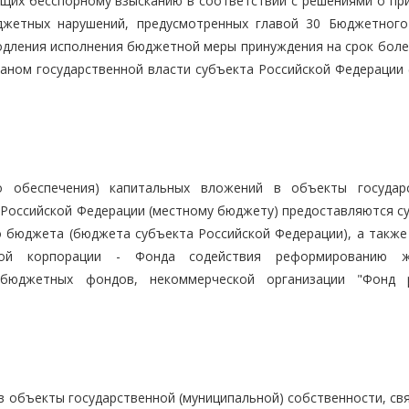
щих бесспорному взысканию в соответствии с решениями о пр
жетных нарушений, предусмотренных главой 30 Бюджетного
родления исполнения бюджетной меры принуждения на срок боле
аном государственной власти субъекта Российской Федерации 
о обеспечения) капитальных вложений в объекты государ
 Российской Федерации (местному бюджету) предоставляются су
бюджета (бюджета субъекта Российской Федерации), а также
нной корпорации - Фонда содействия реформированию ж
небюджетных фондов, некоммерческой организации "Фонд 
 объекты государственной (муниципальной) собственности, свя