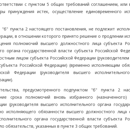
тветствии с пунктом 5 общих требований соглашением, или в
ры принуждения истек, осуществление единовременного ис
м "б" пункта 2 настоящего постановления, не подлежит испол
ерации, в отношении которого принято решение о продлении ис
щения полномочий высшего должностного лица субъекта Ро
го органа государственной власти субъекта Российской Феде
ностным лицом субъекта Российской Федерации (руководителем
 субъекта Российской Федерации) (временно исполняющим обя
ской Федерации (руководителя высшего исполнительног
ации).
тельства, предусмотренного подпунктом "б" пункта 2 на
ние срока полномочий вновь избранного (назначенного)
ции (руководителя высшего исполнительного органа государ
нно исполняющего обязанности высшего должностного лица 
сполнительного органа государственной власти субъекта Ро
ло обязательств, указанных в пункте 3 общих требований.