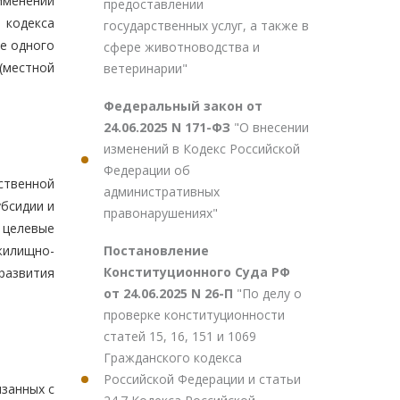
именении
предоставлении
 кодекса
государственных услуг, а также в
е одного
сфере животноводства и
(местной
ветеринарии"
Федеральный закон от
24.06.2025 N 171-ФЗ
"О внесении
изменений в Кодекс Российской
Федерации об
ственной
административных
бсидии и
правонарушениях"
 целевые
Постановление
илищно-
Конституционного Суда РФ
развития
от 24.06.2025 N 26-П
"По делу о
проверке конституционности
статей 15, 16, 151 и 1069
Гражданского кодекса
Российской Федерации и статьи
занных с