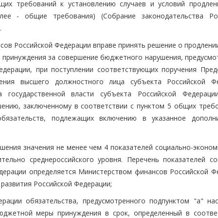
их требований к установлению случаев и условий продлен
лее - общие требования) (Собрание законодательства Ро
.
нсов Российской Федерации вправе принять решение о продлени
 принуждения за совершение бюджетного нарушения, предусмо
едерации, при поступлении соответствующих поручения Пред
ения высшего должностного лица субъекта Российской Ф
а государственной власти субъекта Российской Федераци
ению, заключенному в соответствии с пунктом 5 общих требо
бязательств, подлежащих включению в указанное дополн
ышения значения не менее чем 4 показателей социально-эконом
тельно среднероссийского уровня. Перечень показателей со
едерации определяется Министерством финансов Российской Ф
развития Российской Федерации;
ерации обязательства, предусмотренного подпунктом "а" на
бюджетной меры принуждения в срок, определенный в соотве