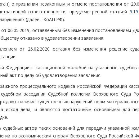
рган) о признании незаконным и отмене постановления от 20.0
нистративной ответственности, предусмотренной статьей
9.19
арушениях (далее - КоАП РФ).
от 06.05.2019, оставленным без изменения постановлением Дв
обществу отказано в удовлетворении заявления.
влением от 26.02.2020 оставил без изменения решение суд
станции.
й Федерации с кассационной жалобой на указанные судебные
ный акт по делу об удовлетворении заявления.
ражного процессуального кодекса Российской Федерации касс
судебном заседании Судебной коллегии Верховного Суда Ро
ерждают наличие существенных нарушений норм материального
 на исход дела, и являются достаточным основанием для пе
дке.
 судебных актов таких оснований для передачи указанной жа
легии по экономическим спорам Верховного Суда Российской Ф