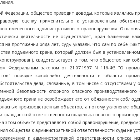
ления.
ой Федерации, общество приводит доводы, которые являлись п
равовую оценку применительно к установленным обстояте
тава вмененного административного правонарушения. Отклоня
тически деятельности не осуществляет, кран башенный нах
я на протяжении ряда лет, суды указали, что сам по себе фак
ства подъемного крана, который должен был в установленном
конструирован), свидетельствует о том, что общество как соб
ном Федеральным законом от 21.07.1997 N 116-ФЗ "О пром
ктов" порядке какой-либо деятельности в области пром
бстоятельства дела, связанные, в том числе с отсутствием у 
енной безопасности спорного опасного производственного 
подъемного крана не освобождает его от обязанности соблюде
опасных производственных объектов, а потому уклонение общ
и гражданской ответственности владельца опасного производс
 на этом объекте представляет собой правонарушение, предусм
ния общества к административной ответственности суды не уст
ривлечении к административной ответственности описка ис