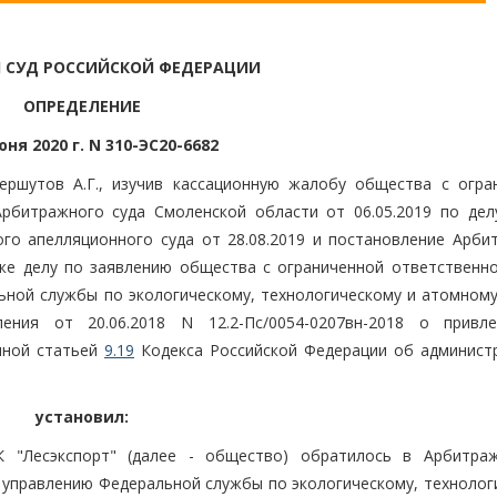
 СУД РОССИЙСКОЙ ФЕДЕРАЦИИ
ОПРЕДЕЛЕНИЕ
юня 2020 г. N 310-ЭС20-6682
ершутов А.Г., изучив кассационную жалобу общества с огра
рбитражного суда Смоленской области от 06.05.2019 по дел
го апелляционного суда от 28.08.2019 и постановление Арби
 же делу по заявлению общества с ограниченной ответственн
ьной службы по экологическому, технологическому и атомному
ния от 20.06.2018 N 12.2-Пс/0054-0207вн-2018 о привл
нной статьей
9.19
Кодекса Российской Федерации об админист
установил:
 "Лесэкспорт" (далее - общество) обратилось в Арбитра
 управлению Федеральной службы по экологическому, технолог