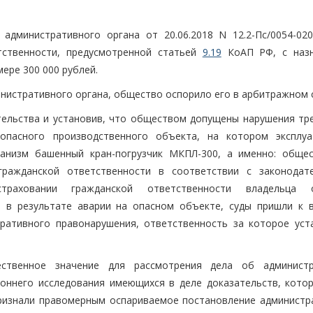
административного органа от 20.06.2018 N 12.2-Пс/0054-020
тственности, предусмотренной статьей
9.19
КоАП РФ, с назн
ере 300 000 рублей.
нистративного органа, общество оспорило его в арбитражном с
тельства и установив, что обществом допущены нарушения тр
опасного производственного объекта, на котором эксплуа
ханизм башенный кран-погрузчик МКПЛ-300, а именно: обще
гражданской ответственности в соответствии с законодат
раховании гражданской ответственности владельца о
а в результате аварии на опасном объекте, суды пришли к 
ративного правонарушения, ответственность за которое уст
ественное значение для рассмотрения дела об админист
роннего исследования имеющихся в деле доказательств, кото
признали правомерным оспариваемое постановление администр