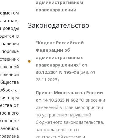
административном
правонарушении
редметом
льствам,
Законодательство
я доводы
одится в
"Кодекс Российской
т наличия
Федерации об
 порядке
административных
ственник
правонарушениях" от
ышленной
30.12.2001 N 195-ФЗ
(ред. от
ышленной
28.11.2025)
общества
объекта,
Приказ Минсельхоза России
ния норм
от 14.10.2025 N 662
"О внесении
ества от
изменений в План мероприятий
твенного
по устранению нарушений
отренное
бюджетного законодательства,
ановили.
законодательства о
правлена
контрактной системе и