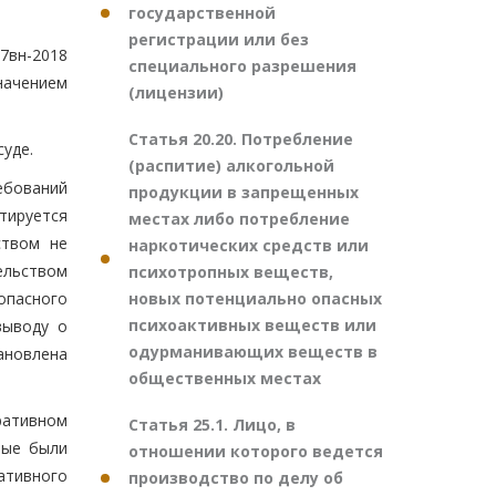
государственной
регистрации или без
7вн-2018
специального разрешения
ачением
(лицензии)
Статья 20.20. Потребление
уде.
(распитие) алкогольной
ебований
продукции в запрещенных
тируется
местах либо потребление
ством не
наркотических средств или
ельством
психотропных веществ,
новых потенциально опасных
пасного
психоактивных веществ или
выводу о
одурманивающих веществ в
ановлена
общественных местах
ративном
Статья 25.1. Лицо, в
рые были
отношении которого ведется
ативного
производство по делу об