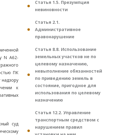
Статья 1.5. Презумпция
невиновности
Статья 2.1.
Административное
правонарушение
Статья 8.8. Использование
ниченной
земельных участков не по
у N А62-
целевому назначению,
тражного
невыполнение обязанностей
остью ПК
по приведению земель в
 надзору
состояние, пригодное для
ечении к
использования по целевому
ративных
назначению
Статья 12.2. Управление
транспортным средством с
жный суд
нарушением правил
ическому
установки на нем