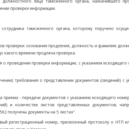
 должностного лица таможенного органа, назначившего про
дении проверки информации.
 сотрудника таможенного органа, которому поручено осуще
оков проверки: основания продления, должность и фамилию дол
о какого времени продлена проверка.
ия о проведении проверки информации, с указанием исходящего
учении) требования о представлении документов (сведений) с 
а приема - передачи документов с указанием исходящего номер
ний) и количестве листов представленных документов, напр
562 получены документы на 5 листах".
ковый регистрационный номер, присвоенный протоколу о НТП ил