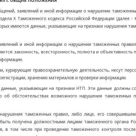
ел I. ОБЩИЕ ПОЛОЖЕНИЯ
бщений, заявлений и иной информации о нарушении таможенны
аздела Х Таможенного кодекса Российской Федерации (далее - 
торых имеются данные, указывающие на признаки нарушения та
аявлений и иной информации о нарушении таможенных правил 
яются: законность, всесторонность, полнота и объективность 
нформации.
ли, курирующие правоохранительную деятельность, несут перс
 регистрации, хранению материалов и проверки информации.
 данные, указывающие на признаки НТП. Эти данные должны с
ю об обстоятельствах возможного нарушения таможенных п
нарушения таможенных правил, либо лице, его совершившем
 быть получена должностными лицами таможенного органа Ро
я, в том числе при проведении таможенного контроля после