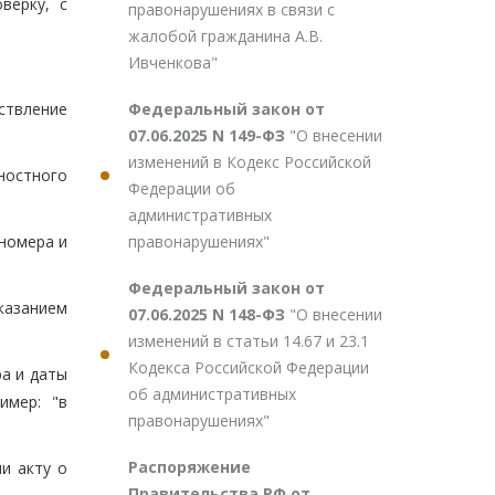
верку, с
правонарушениях в связи с
жалобой гражданина А.В.
Ивченкова"
Федеральный закон от
ствление
07.06.2025 N 149-ФЗ
"О внесении
изменений в Кодекс Российской
жностного
Федерации об
административных
правонарушениях"
 номера и
Федеральный закон от
указанием
07.06.2025 N 148-ФЗ
"О внесении
изменений в статьи 14.67 и 23.1
Кодекса Российской Федерации
а и даты
об административных
имер: "в
правонарушениях"
Распоряжение
и акту о
Правительства РФ от