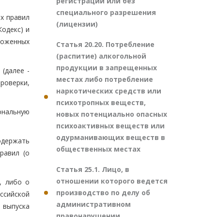
регистрации или без
специального разрешения
х правил
(лицензии)
Кодекс) и
моженных
Статья 20.20. Потребление
(распитие) алкогольной
продукции в запрещенных
(далее -
местах либо потребление
проверки,
наркотических средств или
психотропных веществ,
ональную
новых потенциально опасных
психоактивных веществ или
одурманивающих веществ в
одержать
общественных местах
равил (о
Статья 25.1. Лицо, в
отношении которого ведется
, либо о
производство по делу об
ссийской
административном
 выпуска
правонарушении