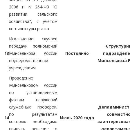
2006 г. N 264-ФЗ "О
развитии сельского
хозяйства", с учетом
конъюнктуры рынка
Исключение случаев
передачи полномочий
Структурн
13
Минсельхоза России
Постоянно
подразделе
подведомственным
Минсельхоза 
учреждениям
Проведение
Минсельхозом России
по установленным
фактам нарушений
служебных проверок,
Депадминист
по результатам
совместно
14
Июль 2020 года
которых необходимо
заинтересова
принять решение о
департамен