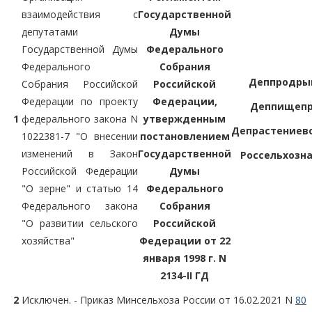
взаимодействия с
Государственной
депутатами
Думы
Государственной Думы
Федерального
Федерального
Собрания
Деппродры
Собрания Российской
Российской
Федерации по проекту
Федерации,
Деппищеп
1
федерального закона N
утвержденным
Депрастениев
1022381-7 "О внесении
постановлением
изменений в Закон
Государственной
Россельхозн
Российской Федерации
Думы
"О зерне" и статью 14
Федерального
Федерального закона
Собрания
"О развитии сельского
Российской
хозяйства"
Федерации от 22
января 1998 г. N
2134-II ГД
2
Исключен. - Приказ Минсельхоза России от 16.02.2021 N
80