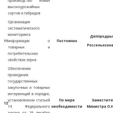
производство новых
высокоурожайных
сортов и гибридов
Организация
систематического
мониторинга
Деппродры
11
информации о
Постоянно
Россельхозн
товарных и
потребительских
свойствах зерна
Обеспечение
проведения
государственных
закупочных и товарных
интервенций в порядке,
установленном статьей
По мере
Заместите
12
14 Федерального
необходимости
Министра О.Н
закона от 29 декабря