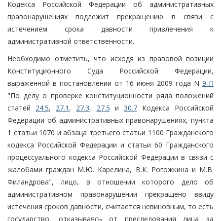
Кодекса Российской Федерации об административных
правонарушениях подлежит прекращению в связи с
истечением срока давности привлечения к
административной ответственности.
Необходимо отметить, что исходя из правовой позиции
Конституционного Суда Российской Федерации,
выраженной в постановлении от 16 июня 2009 года N
9-П
"По делу о проверке конституционности ряда положений
статей
24.5
,
27.1
,
27.3
,
27.5
и
30.7
Кодекса Российской
Федерации об административных правонарушениях, пункта
1 статьи 1070 и абзаца третьего статьи 1100 Гражданского
кодекса Российской Федерации и статьи 60 Гражданского
процессуального кодекса Российской Федерации в связи с
жалобами граждан М.Ю. Карелина, В.К. Рогожкина и М.В.
Филандрова", лицо, в отношении которого дело об
административном правонарушении прекращено ввиду
истечения сроков давности, считается невиновным, то есть
государство, отказываясь от преследования лица за