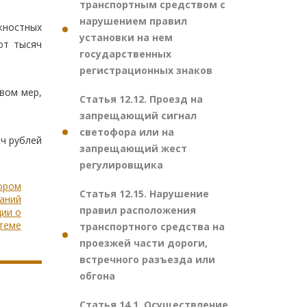
транспортным средством с
нарушением правил
жностных
установки на нем
от тысяч
государственных
регистрационных знаков
вом мер,
Статья 12.12. Проезд на
запрещающий сигнал
светофора или на
ч рублей
запрещающий жест
регулировщика
тором
Статья 12.15. Нарушение
аний
правил расположения
ции о
теме
транспортного средства на
проезжей части дороги,
встречного разъезда или
обгона
Статья 14.1. Осуществление