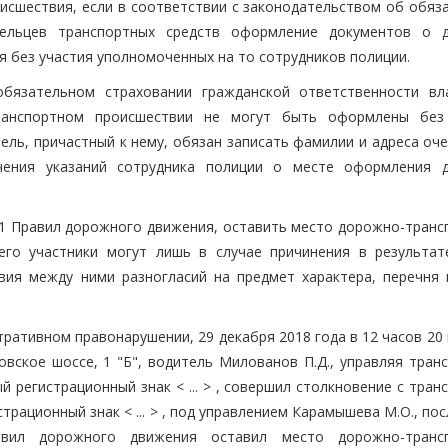
исшествия, если в соответствии с законодательством об обяз
дельцев транспортных средств оформление документов о 
 без участия уполномоченных на то сотрудников полиции.
обязательном страховании гражданской ответственности вл
ранспортном происшествии не могут быть оформлены без
ель, причастный к нему, обязан записать фамилии и адреса оч
ения указаний сотрудника полиции о месте оформления 
6.1 Правил дорожного движения, оставить место дорожно-транс
его участники могут лишь в случае причинения в результат
вия между ними разногласий на предмет характера, перечня 
ративном правонарушении, 29 декабря 2018 года в 12 часов 20
овское шоссе, 1 "Б", водитель Милованов П.Д., управляя тран
й регистрационный знак < ... > , совершил столкновение с тра
трационный знак < ... > , под управлением Карамышева М.О., пос
равил дорожного движения оставил место дорожно-транс