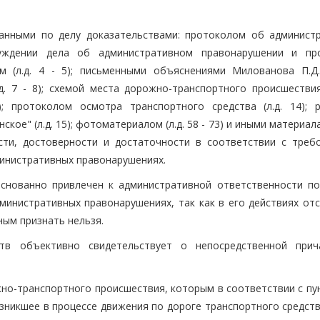
анными по делу доказательствами: протоколом об админист
буждении дела об административном правонарушении и пр
 (л.д. 4 - 5); письменными объяснениями Милованова П.Д. (
 7 - 8); схемой места дорожно-транспортного происшествия (
); протоколом осмотра транспортного средства (л.д. 14); 
" (л.д. 15); фотоматериалом (л.д. 58 - 73) и иными материал
сти, достоверности и достаточности в соответствии с треб
инистративных правонарушениях.
снованно привлечен к административной ответственности по
инистративных правонарушениях, так как в его действиях отс
ым признать нельзя.
тв объективно свидетельствует о непосредственной прич
о-транспортного происшествия, которым в соответствии с пун
никшее в процессе движения по дороге транспортного средства