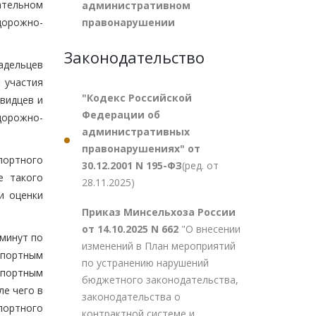
ательном
административном
правонарушении
дорожно-
Законодательство
адельцев
 участия
"Кодекс Российской
евидцев и
Федерации об
дорожно-
административных
правонарушениях" от
портного
30.12.2001 N 195-ФЗ
(ред. от
е такого
28.11.2025)
и оценки
Приказ Минсельхоза России
от 14.10.2025 N 662
"О внесении
 минут по
изменений в План мероприятий
спортным
по устранению нарушений
нспортным
бюджетного законодательства,
ле чего в
законодательства о
портного
контрактной системе и