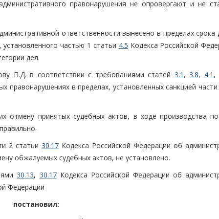
административного правонарушения не опровергают и не ст
административной ответственности вынесено в пределах срока 
, установленного частью 1 статьи
4.5
Кодекса Российской Феде
егории дел.
ову П.Д. в соответствии с требованиями статей
3.1
,
3.8
,
4.1
х правонарушениях в пределах, установленных санкцией части 
их отмену принятых судебных актов, в ходе производства по
правильно.
сти 2 статьи
30.17
Кодекса Российской Федерации об админист
ену обжалуемых судебных актов, не установлено.
тьями
30.13
,
30.17
Кодекса Российской Федерации об админист
ой Федерации
постановил: