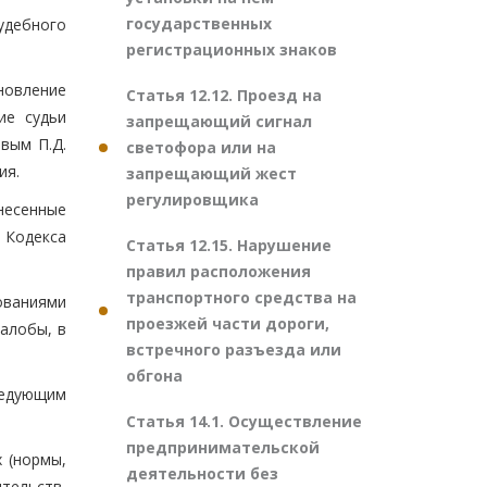
государственных
удебного
регистрационных знаков
новление
Статья 12.12. Проезд на
ие судьи
запрещающий сигнал
вым П.Д.
светофора или на
ия.
запрещающий жест
регулировщика
несенные
Кодекса
Статья 12.15. Нарушение
правил расположения
транспортного средства на
ованиями
проезжей части дороги,
алобы, в
встречного разъезда или
обгона
ледующим
Статья 14.1. Осуществление
предпринимательской
 (нормы,
деятельности без
тельств,