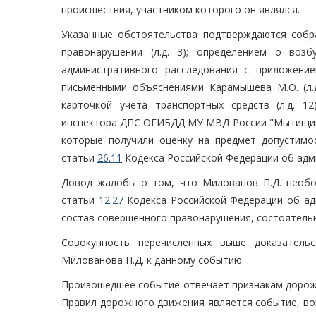
происшествия, участником которого он являлся.
Указанные обстоятельства подтверждаются собр
правонарушении (л.д. 3); определением о воз
административного расследования с приложением
письменными объяснениями Карамышева М.О. (л.д.
карточкой учета транспортных средств (л.д. 12
инспектора ДПС ОГИБДД МУ МВД России "Мытищинское
которые получили оценку на предмет допустимо
статьи
26.11
Кодекса Российской Федерации об адм
Довод жалобы о том, что Милованов П.Д. необо
статьи
12.27
Кодекса Российской Федерации об адм
состав совершенного правонарушения, состоятельн
Совокупность перечисленных выше доказательс
Милованова П.Д. к данному событию.
Произошедшее событие отвечает признакам дорожн
Правил дорожного движения является событие, воз