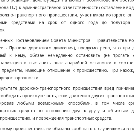
ова П.Д. к административной ответственности) оставление вод
ожно-транспортного происшествия, участником которого он 
ными средствами на срок от одного года до полутора 
ок.
денных Постановлением Совета Министров - Правительства Ро
ее - Правила дорожного движения), предусмотрено, что при 
ный к нему, обязан немедленно остановить (не трогать 
гнализацию и выставить знак аварийной остановки в соотве
ь предметы, имеющие отношение к происшествию. При нахож
предосторожности.
езультате дорожно-транспортного происшествия вред причине
освободить проезжую часть, если движению других транспортны
ксировав любыми возможными способами, в том числе ср
портных средств по отношению друг к другу и объектам 
 происшествию, и повреждения транспортных средств.
тному происшествию, не обязаны сообщать о случившемся в п