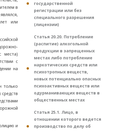
государственной
ителем в
регистрации или без
являлся,
специального разрешения
лет или
(лицензии)
Статья 20.20. Потребление
ссийской
(распитие) алкогольной
дорожно-
продукции в запрещенных
с места)
местах либо потребление
тствии с
наркотических средств или
дении на
психотропных веществ,
новых потенциально опасных
психоактивных веществ или
н только
одурманивающих веществ в
х средств
общественных местах
едствами
дорожной
Статья 25.1. Лицо, в
отношении которого ведется
олицию и
производство по делу об