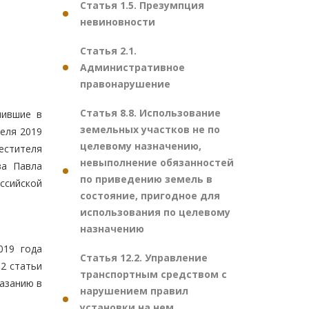
Статья 1.5. Презумпция
невиновности
Статья 2.1.
Административное
правонарушение
Статья 8.8. Использование
пившие в
земельных участков не по
еля 2019
целевому назначению,
естителя
невыполнение обязанностей
ва Павла
по приведению земель в
ссийской
состояние, пригодное для
использования по целевому
назначению
019 года
Статья 12.2. Управление
2 статьи
транспортным средством с
азанию в
нарушением правил
установки на нем