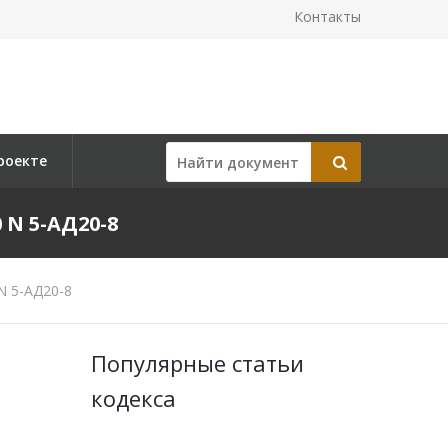
Контакты
роекте
N 5-АД20-8
N 5-АД20-8
Популярные статьи
кодекса