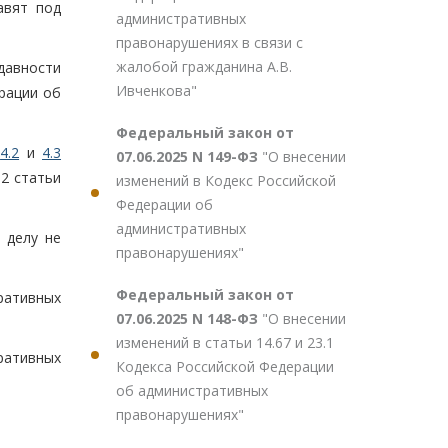
авят под
административных
правонарушениях в связи с
жалобой гражданина А.В.
давности
Ивченкова"
рации об
Федеральный закон от
,
4.2
и
4.3
07.06.2025 N 149-ФЗ
"О внесении
2 статьи
изменений в Кодекс Российской
Федерации об
административных
 делу не
правонарушениях"
Федеральный закон от
ративных
07.06.2025 N 148-ФЗ
"О внесении
изменений в статьи 14.67 и 23.1
ративных
Кодекса Российской Федерации
об административных
правонарушениях"