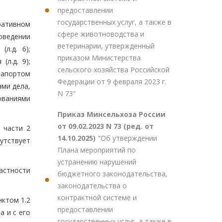
предоставлении
государственных услуг, а также в
ративном
сфере животноводства и
оведении
ветеринарии, утвержденный
л.д. 6);
приказом Министерства
л.д. 9);
сельского хозяйства Российской
рапортом
Федерации от 9 февраля 2023 г.
ами дела,
N 73"
ованиями
Приказ Минсельхоза России
от 09.02.2023 N 73 (ред. от
 части 2
14.10.2025)
"Об утверждении
утствует
Плана мероприятий по
устранению нарушений
астности
бюджетного законодательства,
законодательства о
контрактной системе и
ктом 1.2
предоставлении
 и с его
государственных услуг, а также в