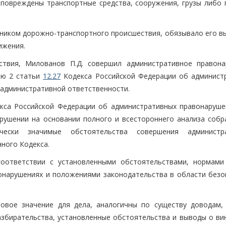
 повреждены транспортные средства, сооружения, грузы либо 
стником дорожно-транспортного происшествия, обязывало его в
ижения.
ствия, Милованов П.Д. совершил административное правона
ью 2 статьи
12.27
Кодекса Российской Федерации об админист
 административной ответственности.
са Российской Федерации об административных правонаруше
рушении на основании полного и всестороннего анализа собр
чески значимые обстоятельства совершения администра
нного Кодекса.
соответствии с установленными обстоятельствами, нормами
онарушениях и положениями законодательства в области безо
вое значение для дела, аналогичны по существу доводам,
азбирательства, установленные обстоятельства и выводы о ви