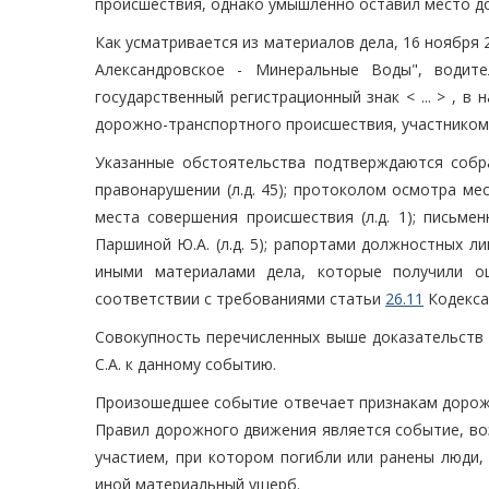
происшествия, однако умышленно оставил место д
Как усматривается из материалов дела, 16 ноября 2
Александровское - Минеральные Воды", водите
государственный регистрационный знак < ... > , в
дорожно-транспортного происшествия, участником 
Указанные обстоятельства подтверждаются собр
правонарушении (л.д. 45); протоколом осмотра мес
места совершения происшествия (л.д. 1); письме
Паршиной Ю.А. (л.д. 5); рапортами должностных лиц 
иными материалами дела, которые получили оц
соответствии с требованиями статьи
26.11
Кодекса
Совокупность перечисленных выше доказательств 
С.А. к данному событию.
Произошедшее событие отвечает признакам дорожн
Правил дорожного движения является событие, воз
участием, при котором погибли или ранены люди,
иной материальный ущерб.