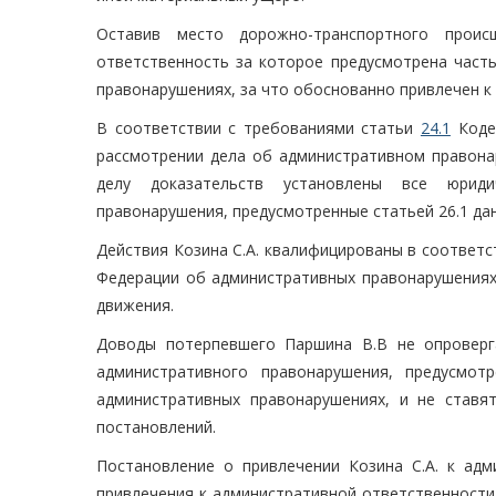
Оставив место дорожно-транспортного происш
ответственность за которое предусмотрена част
правонарушениях, за что обоснованно привлечен к
В соответствии с требованиями статьи
24.1
Кодек
рассмотрении дела об административном правона
делу доказательств установлены все юриди
правонарушения, предусмотренные статьей 26.1 да
Действия Козина С.А. квалифицированы в соответ
Федерации об административных правонарушениях
движения.
Доводы потерпевшего Паршина В.В не опроверг
административного правонарушения, предусмо
административных правонарушениях, и не ставя
постановлений.
Постановление о привлечении Козина С.А. к адм
привлечения к административной ответственности