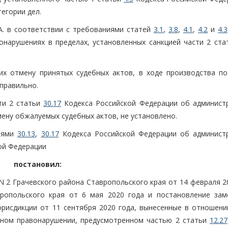
егории дел.
А. в соответствии с требованиями статей
3.1
,
3.8
,
4.1
,
4.2
и
4.3
нарушениях в пределах, установленных санкцией части 2 стат
их отмену принятых судебных актов, в ходе производства по
правильно.
сти 2 статьи
30.17
Кодекса Российской Федерации об админист
ену обжалуемых судебных актов, не установлено.
тьями
30.13
,
30.17
Кодекса Российской Федерации об админист
ой Федерации
постановил:
N 2 Грачевского района Ставропольского края от 14 февраля 2
вропольского края от 6 мая 2020 года и постановление зам
рисдикции от 11 сентября 2020 года, вынесенные в отношени
вном правонарушении, предусмотренном частью 2 статьи
12.27