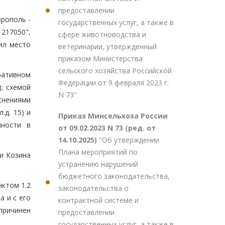
предоставлении
врополь -
государственных услуг, а также в
217050",
сфере животноводства и
вил место
ветеринарии, утвержденный
приказом Министерства
сельского хозяйства Российской
ративном
Федерации от 9 февраля 2023 г.
); схемой
N 73"
снениями
.д. 15) и
Приказ Минсельхоза России
чности в
от 09.02.2023 N 73 (ред. от
14.10.2025)
"Об утверждении
Плана мероприятий по
и Козина
устранению нарушений
бюджетного законодательства,
ктом 1.2
законодательства о
 и с его
контрактной системе и
причинен
предоставлении
государственных услуг, а также в