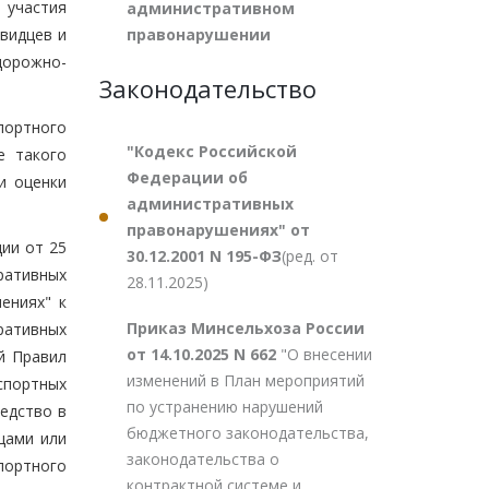
 участия
административном
правонарушении
евидцев и
дорожно-
Законодательство
портного
"Кодекс Российской
е такого
Федерации об
и оценки
административных
правонарушениях" от
ии от 25
30.12.2001 N 195-ФЗ
(ред. от
тративных
28.11.2025)
ениях" к
Приказ Минсельхоза России
ративных
от 14.10.2025 N 662
"О внесении
й Правил
изменений в План мероприятий
спортных
по устранению нарушений
редство в
бюджетного законодательства,
цами или
законодательства о
портного
контрактной системе и