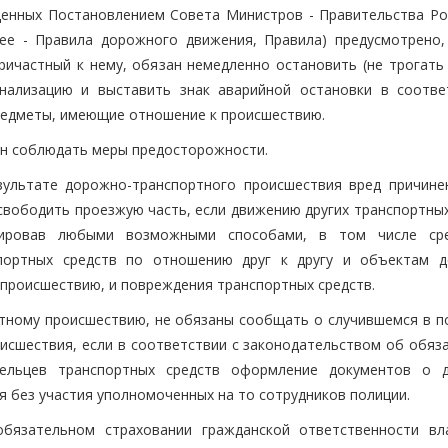
денных Постановлением Совета Министров - Правительства Ро
ее - Правила дорожного движения, Правила) предусмотрено,
ичастный к нему, обязан немедленно остановить (не трогать 
гнализацию и выставить знак аварийной остановки в соотве
предметы, имеющие отношение к происшествию.
ан соблюдать меры предосторожности.
езультате дорожно-транспортного происшествия вред причине
освободить проезжую часть, если движению других транспортны
ксировав любыми возможными способами, в том числе ср
портных средств по отношению друг к другу и объектам 
 происшествию, и повреждения транспортных средств.
тному происшествию, не обязаны сообщать о случившемся в п
исшествия, если в соответствии с законодательством об обяз
дельцев транспортных средств оформление документов о 
 без участия уполномоченных на то сотрудников полиции.
обязательном страховании гражданской ответственности вл