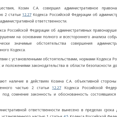
ествия, Козин С.А. совершил административное правона
ью 2 статьи
12.27
Кодекса Российской Федерации об админист
 административной ответственности.
са Российской Федерации об административных правонаруше
рушении на основании полного и всестороннего анализа собр
чески значимые обстоятельства совершения администра
нного Кодекса.
ствии с установленными обстоятельствами, нормами Кодекса Ро
 и положениями законодательства в области безопасности д
ают наличие в действиях Козина С.А. объективной стороны
тренного частью 2 статьи
12.27
Кодекса Российской Федер
т под сомнение законность и обоснованность состоявшихся
инистративной ответственности вынесено в пределах срока 
, установленного частью 1 статьи
4.5
Кодекса Российской Феде