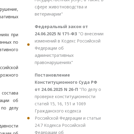
сфере животноводства и
рушение,
ветеринарии"
ративных
Федеральный закон от
24.06.2025 N 171-ФЗ
"О внесении
ниях при
изменений в Кодекс Российской
анных по
Федерации об
тивного
административных
правонарушениях"
ссийской
Постановление
орожного
Конституционного Суда РФ
от 24.06.2025 N 26-П
"По делу о
 состава
проверке конституционности
ации об
статей 15, 16, 151 и 1069
 по делу
Гражданского кодекса
Российской Федерации и статьи
24.7 Кодекса Российской
давности
Федерации об
рации об