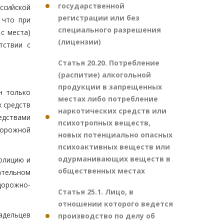
государственной
ссийской
регистрации или без
 что при
специального разрешения
с места)
(лицензии)
тствии с
Статья 20.20. Потребление
(распитие) алкогольной
продукции в запрещенных
н только
местах либо потребление
х средств
наркотических средств или
едствами
психотропных веществ,
дорожной
новых потенциально опасных
психоактивных веществ или
одурманивающих веществ в
олицию и
общественных местах
ательном
дорожно-
Статья 25.1. Лицо, в
отношении которого ведется
адельцев
производство по делу об