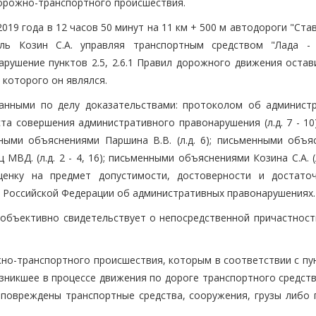
орожно-транспортного происшествия.
019 года в 12 часов 50 минут на 11 км + 500 м автодороги "Ста
ль Козин С.А. управляя транспортным средством "Лада - 
 нарушение пунктов 2.5, 2.6.1 Правил дорожного движения оста
которого он являлся.
анными по делу доказательствами: протоколом об админист
та совершения административного правонарушения (л.д. 7 - 10
нными объяснениями Паршина В.В. (л.д. 6); письменными объя
МВД. (л.д. 2 - 4, 16); письменными объяснениями Козина С.А. (л
енку на предмет допустимости, достоверности и достато
 Российской Федерации об административных правонарушениях.
объективно свидетельствует о непосредственной причастност
о-транспортного происшествия, которым в соответствии с пун
никшее в процессе движения по дороге транспортного средства
 повреждены транспортные средства, сооружения, грузы либо 