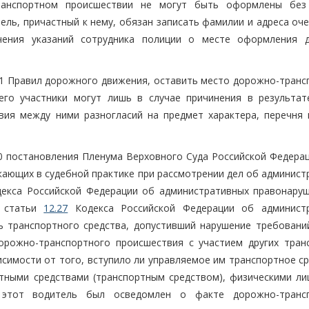
ранспортном происшествии не могут быть оформлены без
ель, причастный к нему, обязан записать фамилии и адреса оч
ения указаний сотрудника полиции о месте оформления 
6.1 Правил дорожного движения, оставить место дорожно-транс
его участники могут лишь в случае причинения в результат
вия между ними разногласий на предмет характера, перечня 
0 постановления Пленума Верховного Суда Российской Федерац
икающих в судебной практике при рассмотрении дел об админис
декса Российской Федерации об административных правонаруш
2 статьи
12.27
Кодекса Российской Федерации об админист
 транспортного средства, допустивший нарушение требовани
орожно-транспортного происшествия с участием других тран
висимости от того, вступило ли управляемое им транспортное с
тными средствами (транспортным средством), физическими ли
 этот водитель был осведомлен о факте дорожно-транс