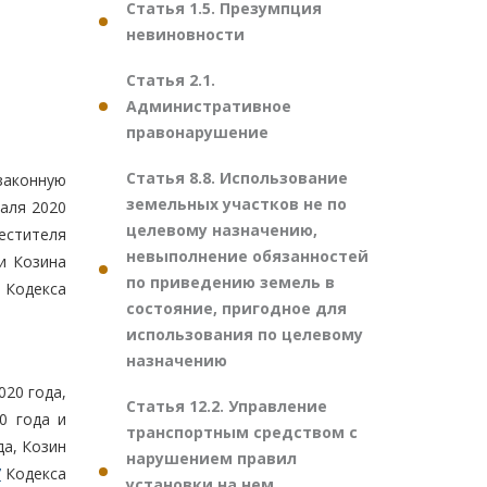
Статья 1.5. Презумпция
невиновности
Статья 2.1.
Административное
правонарушение
Статья 8.8. Использование
законную
земельных участков не по
аля 2020
целевому назначению,
естителя
невыполнение обязанностей
и Козина
по приведению земель в
Кодекса
состояние, пригодное для
использования по целевому
назначению
020 года,
Статья 12.2. Управление
0 года и
транспортным средством с
а, Козин
нарушением правил
7
Кодекса
установки на нем