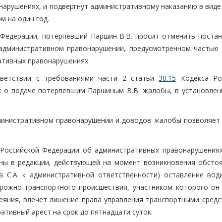
нарушениях, и подвергнут административному наказанию в виде
м на один год.
Федерации, потерпевший Паршин В.В. просит отменить постан
 административном правонарушении, предусмотренном частью 
ативных правонарушениях.
ответствии с требованиями части 2 статьи
30.15
Кодекса Ро
 о подаче потерпевшим Паршиным В.В. жалобы, в установлен
министративном правонарушении и доводов жалобы позволяет 
Российской Федерации об административных правонарушениях
ны в редакции, действующей на момент возникновения обстоя
 С.А. к административной ответственности) оставление вод
ожно-транспортного происшествия, участником которого он 
деяния, влечет лишение права управления транспортными средс
ативный арест на срок до пятнадцати суток.