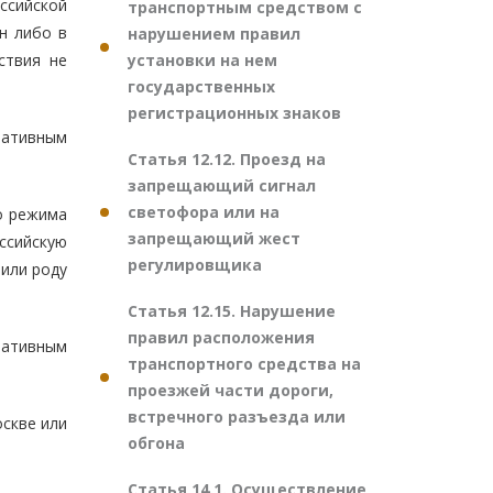
ссийской
транспортным средством с
н либо в
нарушением правил
установки на нем
ствия не
государственных
регистрационных знаков
ративным
Статья 12.12. Проезд на
запрещающий сигнал
светофора или на
о режима
запрещающий жест
ссийскую
регулировщика
или роду
Статья 12.15. Нарушение
правил расположения
ративным
транспортного средства на
проезжей части дороги,
встречного разъезда или
оскве или
обгона
Статья 14.1. Осуществление