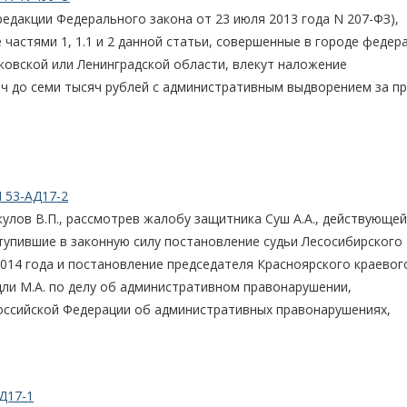
едакции Федерального закона от 23 июля 2013 года N 207-ФЗ),
частями 1, 1.1 и 2 данной статьи, совершенные в городе федер
ковской или Ленинградской области, влекут наложение
ч до семи тысяч рублей с административным выдворением за п
 53-АД17-2
улов В.П., рассмотрев жалобу защитника Суш А.А., действующей
ступившие в законную силу постановление судьи Лесосибирского
2014 года и постановление председателя Красноярского краевог
дли М.А. по делу об административном правонарушении,
оссийской Федерации об административных правонарушениях,
Д17-1