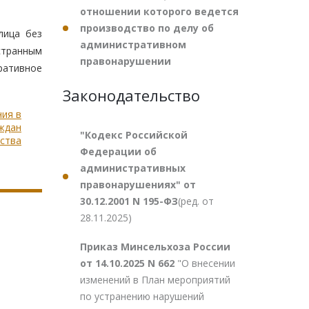
отношении которого ведется
производство по делу об
лица без
административном
странным
правонарушении
ративное
Законодательство
ния в
ждан
"Кодекс Российской
нства
Федерации об
административных
правонарушениях" от
30.12.2001 N 195-ФЗ
(ред. от
28.11.2025)
Приказ Минсельхоза России
от 14.10.2025 N 662
"О внесении
изменений в План мероприятий
по устранению нарушений