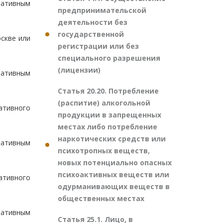
ративным
предпринимательской
деятельности без
государственной
скве или
регистрации или без
специального разрешения
(лицензии)
ративным
Статья 20.20. Потребление
(распитие) алкогольной
ативного
продукции в запрещенных
местах либо потребление
наркотических средств или
ративным
психотропных веществ,
новых потенциально опасных
психоактивных веществ или
ативного
одурманивающих веществ в
общественных местах
ративным
Статья 25.1. Лицо, в