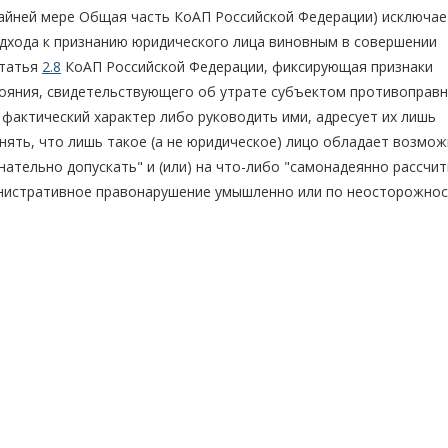
райней мере Общая часть КоАП Российской Федерации) исключае
дхода к признанию юридического лица виновным в совершении
статья
2.8
КоАП Российской Федерации, фиксирующая признаки
тояния, свидетельствующего об утрате субъектом противоправ
 фактический характер либо руководить ими, адресует их лишь
нять, что лишь такое (а не юридическое) лицо обладает возмо
знательно допускать" и (или) на что-либо "самонадеянно рассчит
инистративное правонарушение умышленно или по неосторожнос