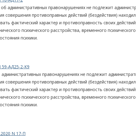
 об административных правонарушениях не подлежит админист
мя совершения противоправных действий (бездействия) находил
авать фактический характер и противоправность своих действий
нического психического расстройства, временного психического
остояния психики.
 59-АД25-2-К9
б административных правонарушениях не подлежит администрат
мя совершения противоправных действий (бездействия) находил
авать фактический характер и противоправность своих действий
нического психического расстройства, временного психического
остояния психики.
.2020 N 17-П