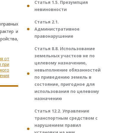
Статья 1.5. Презумпция
невиновности
Статья 2.1.
оправных
Административное
рактер и
правонарушение
тройства,
Статья 8.8. Использование
земельных участков не по
ия от
целевому назначению,
 при
невыполнение обязанностей
ного
ения
по приведению земель в
состояние, пригодное для
использования по целевому
назначению
Статья 12.2. Управление
транспортным средством с
нарушением правил
установки на нем