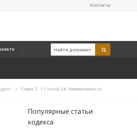
Контакты
роекте
здел I
Глава 2
>
>
Статья 2.8. Невменяемость
Популярные статьи
кодекса