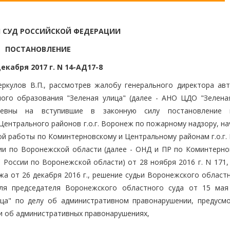
 СУД РОССИЙСКОЙ ФЕДЕРАЦИИ
ПОСТАНОВЛЕНИЕ
декабря 2017 г. N 14-АД17-8
ркулов В.П., рассмотрев жалобу генерального директора ав
ого образования "Зеленая улица" (далее - АНО ЦДО "Зеленая
ьевны на вступившие в законную силу постановление г
Центрального районов г.о.г. Воронеж по пожарному надзору, н
ой работы по Коминтерновскому и Центральному районам г.о.г.
ии по Воронежской области (далее - ОНД и ПР по Коминтерно
 России по Воронежской области) от 28 ноября 2016 г. N 171,
жа от 26 декабря 2016 г., решение судьи Воронежского област
ля председателя Воронежского областного суда от 15 мая 
ца" по делу об административном правонарушении, предусм
и об административных правонарушениях,