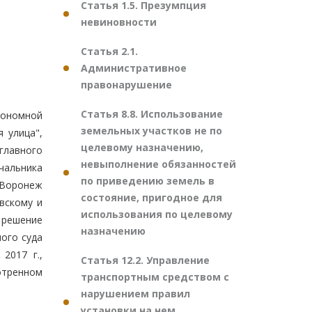
Статья 1.5. Презумпция
невиновности
Статья 2.1.
Административное
правонарушение
Статья 8.8. Использование
тономной
земельных участков не по
 улица",
целевому назначению,
лавного
невыполнение обязанностей
ачальника
по приведению земель в
 Воронеж
состояние, пригодное для
вскому и
использования по целевому
 решение
назначению
ного суда
2017 г.,
Статья 12.2. Управление
отренном
транспортным средством с
нарушением правил
установки на нем