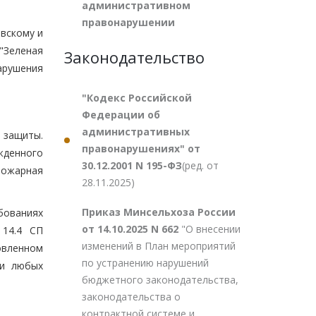
административном
правонарушении
вскому и
"Зеленая
Законодательство
арушения
"Кодекс Российской
Федерации об
административных
й защиты.
правонарушениях" от
жденного
30.12.2001 N 195-ФЗ
(ред. от
пожарная
28.11.2025)
Приказ Минсельхоза России
ебованиях
от 14.10.2025 N 662
"О внесении
 14.4 СП
изменений в План мероприятий
овленном
по устранению нарушений
 и любых
бюджетного законодательства,
законодательства о
контрактной системе и