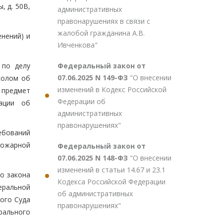
, д. 50В,
административных
правонарушениях в связи с
жалобой гражданина А.В.
нений) и
Ивченкова"
Федеральный закон от
 по делу
07.06.2025 N 149-ФЗ
"О внесении
околом об
изменений в Кодекс Российской
 предмет
Федерации об
ации об
административных
правонарушениях"
ебований
пожарной
Федеральный закон от
07.06.2025 N 148-ФЗ
"О внесении
изменений в статьи 14.67 и 23.1
о закона
Кодекса Российской Федерации
неральной
об административных
ого Суда
правонарушениях"
рального