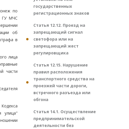
государственных
ронеж по
регистрационных знаков
Д ГУ МЧС
Статья 12.12. Проезд на
вершении
запрещающий сигнал
ации об
светофора или на
штрафа в
запрещающий жест
регулировщика
ого лица
оправные
Статья 12.15. Нарушение
ой части
правил расположения
транспортного средства на
проезжей части дороги,
седателя
встречного разъезда или
обгона
Кодекса
Статья 14.1. Осуществление
я улица"
предпринимательской
тношении
деятельности без