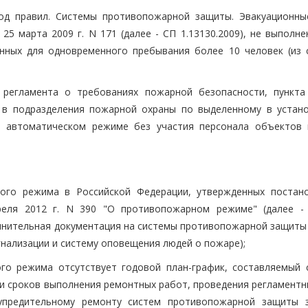
Свод правил. Системы противопожарной защиты. Эвакуационны
5 марта 2009 г. N 171 (далее - СП 1.13130.2009), не выполне
нных для одновременного пребывания более 10 человек (из 
 регламента о требованиях пожарной безопасности, пункта
е в подразделения пожарной охраны по выделенному в устан
 в автоматическом режиме без участия персонала объектов
ного режима в Российской Федерации, утвержденных постан
реля 2012 г. N 390 "О противопожарном режиме" (далее -
лнительная документация на системы противопожарной защиты
гнализации и систему оповещения людей о пожаре);
го режима отсутствует годовой план-график, составляемый 
 и сроков выполнения ремонтных работ, проведения регламентн
упредительному ремонту систем противопожарной защиты 