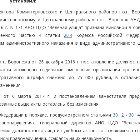
установил:
ектора Коминтерновского и Центрального районов г.о.г. Во
минтерновскому и Центральному районам г.о.г. Воронеж УН
6 г. N 171 АНО ЦДО "Зеленая улица" признана виновной в со
тренного частью 4 статьи
20.4
Кодекса Российской Федер
ем административного наказания в виде административного 
 г. Воронежа от 26 декабря 2016 г. постановление должностн
 части исключены отдельные вмененные организации против
стративного штрафа снижено до 75 000 рублей, в остальн
зменения.
 от 6 марта 2017 г. и постановлением заместителя пред
казанные выше акты оставлены без изменения.
 Федерации в порядке, предусмотренном статьями
30.12
-
30.14
равонарушениях, генеральный директор АНО ЦДО "Зелена
ения должностного лица и судебных актов, состоявшихся в о
ном правонарушении, ссылаясь на их незаконность.