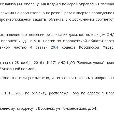
игнализации, оповещения людей о пожаре и управления эвакуац
 режима не организовано не реже 1 раза в квартал проведение
в противопожарной защиты объекта с оформлением соответс
составления в отношении организации должностным лицом ОНД
г. Воронеж УНД ГУ МЧС России по Воронежской области прот
тренном частью 4 статьи
20.4
Кодекса Российской Федер
ана от 28 ноября 2016 г. N 171 АНО ЦДО "Зеленая улица" прив
 указанной нормой.
лжностного лица изменено, из его описательно-мотивировочн
 5.13130.2009 по объекту, расположенному по адресу: г. Воро
женному по адресу: г. Воронеж, ул. Плехановская, д. 54;