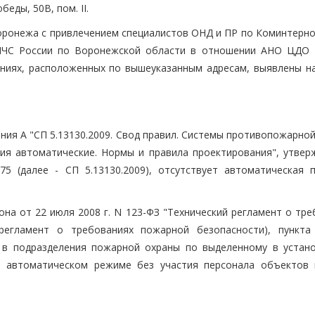
беды, 50В, пом. II.
Воронежа с привлечением специалистов ОНД и ПР по Коминтерно
 МЧС России по Воронежской области в отношении АНО ЦДО 
щениях, расположенных по вышеуказанным адресам, выявлены н
жения А "СП 5.13130.2009. Свод правил. Системы противопожарно
ия автоматические. Нормы и правила проектирования", утвер
5 (далее - СП 5.13130.2009), отсутствует автоматическая 
она от 22 июля 2008 г. N 123-ФЗ "Технический регламент о тр
 регламент о требованиях пожарной безопасности), пункта
е в подразделения пожарной охраны по выделенному в устан
 в автоматическом режиме без участия персонала объектов