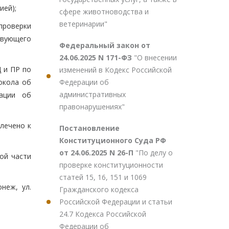
ией);
сфере животноводства и
ветеринарии"
 проверки
твующего
Федеральный закон от
24.06.2025 N 171-ФЗ
"О внесении
 и ПР по
изменений в Кодекс Российской
Федерации об
окола об
административных
ации об
правонарушениях"
лечено к
Постановление
Конституционного Суда РФ
от 24.06.2025 N 26-П
"По делу о
ой части
проверке конституционности
статей 15, 16, 151 и 1069
неж, ул.
Гражданского кодекса
Российской Федерации и статьи
24.7 Кодекса Российской
Федерации об