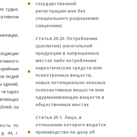
государственной
х судья,
регистрации или без
ративном
специального разрешения
(лицензии)
низации,
Статья 20.20. Потребление
(распитие) алкогольной
продукции в запрещенных
редакции
местах либо потребление
ативного
наркотических средств или
варийным
психотропных веществ,
ия людей
новых потенциально опасных
ы зданий,
психоактивных веществ или
 четырех
одурманивающих веществ в
твляющих
общественных местах
блей; на
Статья 25.1. Лицо, в
отношении которого ведется
ность по
производство по делу об
. 44, г.