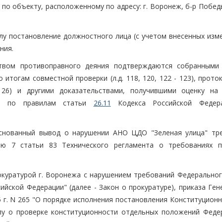
по объекту, расположенному по адресу: г. Воронеж, б-р Победы
у постановление должностного лица (с учетом внесенных изме
ния.
твом противоправного деяния подтверждаются собранными
итогам совместной проверки (л.д. 118, 120, 122 - 123), прот
 126) и другими доказательствами, получившими оценку на
сти по правилам статьи
26.11
Кодекса Российской Федер
основанный вывод о нарушении АНО ЦДО "Зеленая улица" тр
ью 7 статьи 83 Технического регламента о требованиях 
куратурой г. Воронежа с нарушением требований Федеральног
ийской Федерации" (далее - Закон о прокуратуре), приказа Ге
 г. N 265 "О порядке исполнения постановления Конституционн
елу о проверке конституционности отдельных положений Феде