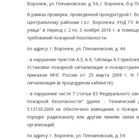
Воронеж, ул. Плехановская, д. 54, г. Воронеж, б-р По
В рамках проверки, проведенной прокуратурой г. 
Центральному районам г.о.г. Воронежа УНД ГУ
улица" в период с 2 по 3 ноября 2016 г. в поме
требований пожарной безопасности:
по адресу: г. Воронеж, ул. Плехановская, д. 44:
- в нарушение пунктов А.3, А.4, таблицы А.3 прило
Установки пожарной сигнализации и пожаротушен
приказом МЧС России от 25 марта 2009 г. N 17
сигнализация (в процедурном кабинете);
- в нарушение части 7 статьи 83 Федерального зак
пожарной безопасности" (далее - Технический
5.13130.2009 не обеспечено извещение о пожар
порядке радиоканалу или другим линиям связи
организаций;
по адресу: г. Воронеж, ул. Плехановская, д. 54: