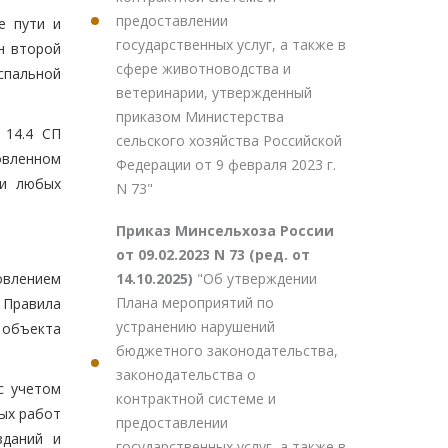
предоставлении
е пути и
государственных услуг, а также в
н второй
сфере животноводства и
спальной
ветеринарии, утвержденный
приказом Министерства
 14.4 СП
сельского хозяйства Российской
овленном
Федерации от 9 февраля 2023 г.
 и любых
N 73"
Приказ Минсельхоза России
от 09.02.2023 N 73 (ред. от
14.10.2025)
"Об утверждении
овлением
Плана мероприятий по
 Правила
устранению нарушений
 объекта
бюджетного законодательства,
законодательства о
с учетом
контрактной системе и
ых работ
предоставлении
зданий и
государственных услуг, а также в