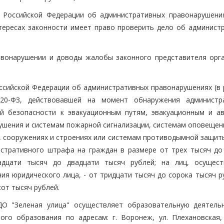
 Российской Федерации об административных правонарушения
тересах законности имеет право проверить дело об админист
вонарушении и доводы жалобы законного представителя орга
ссийской Федерации об административных правонарушениях (в 
20-ФЗ, действовавшей на момент обнаружения администр
й безопасности к эвакуационным путям, эвакуационным и а
шения и системам пожарной сигнализации, системам оповещен
х, сооружениях и строениях или системам противодымной защит
стративного штрафа на граждан в размере от трех тысяч до
адцати тысяч до двадцати тысяч рублей; на лиц, осущес
я юридического лица, - от тридцати тысяч до сорока тысяч ру
сот тысяч рублей.
ДО "Зеленая улица" осуществляет образовательную деятель
о образования по адресам: г. Воронеж, ул. Плехановская, д