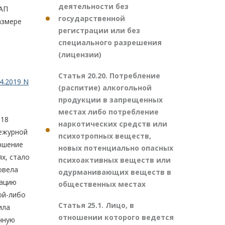
деятельности без
АП
государственной
азмере
регистрации или без
специального разрешения
(лицензии)
Статья 20.20. Потребление
4.2019 N
(распитие) алкогольной
продукции в запрещенных
местах либо потребление
 18
наркотических средств или
дежурной
психотропных веществ,
ершение
новых потенциально опасных
х, стало
психоактивных веществ или
овела
одурманивающих веществ в
пацию
общественных местах
ой-либо
Статья 25.1. Лицо, в
ила
отношении которого ведется
ичную