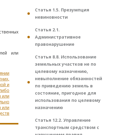
Статья 1.5. Презумпция
невиновности
Статья 2.1.
ественных
Административное
правонарушение
лей или
Статья 8.8. Использование
земельных участков не по
целевому назначению,
оянии
невыполнение обязанностей
них,
ной и
по приведению земель в
либо
состояние, пригодное для
в или
использования по целевому
льно
назначению
в или
еств
Статья 12.2. Управление
транспортным средством с
нарушением правил