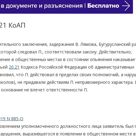
.21 КоАП
инительного заключения, задержания В. Лямова, Бугурусланский 
 которой следовал П., соответствовали закону. Действительно,
вление в общественных местах в состоянии опьянения наказывае
тьей
20.21
Кодекса Российской Федерации об административных
ановил, что П. действовал в пределах своих полномочий, а нару
колов), не придавали действиям П. неправомерного характера.
о основание не влечет ответственности П.
019 N 885-О
новлением уполномоченного должностного лица заявитель был 
арушения, выразившегося в появлении в общественном месте в