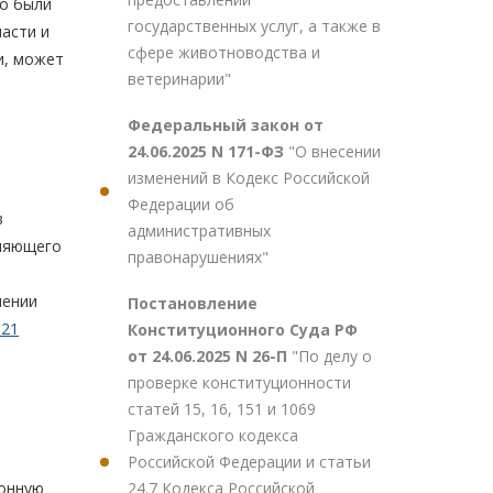
го были
государственных услуг, а также в
ласти и
сфере животноводства и
и, может
ветеринарии"
Федеральный закон от
24.06.2025 N 171-ФЗ
"О внесении
изменений в Кодекс Российской
Федерации об
в
административных
лняющего
правонарушениях"
шении
Постановление
.21
Конституционного Суда РФ
от 24.06.2025 N 26-П
"По делу о
проверке конституционности
статей 15, 16, 151 и 1069
Гражданского кодекса
Российской Федерации и статьи
24.7 Кодекса Российской
конную