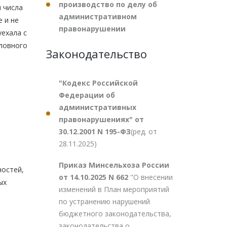
производство по делу об
и числа
административном
 и не
правонарушении
уехала с
оловного
Законодательство
"Кодекс Российской
Федерации об
административных
правонарушениях" от
30.12.2001 N 195-ФЗ
(ред. от
я
28.11.2025)
Приказ Минсельхоза России
ностей,
от 14.10.2025 N 662
"О внесении
ых
изменений в План мероприятий
по устранению нарушений
бюджетного законодательства,
законодательства о