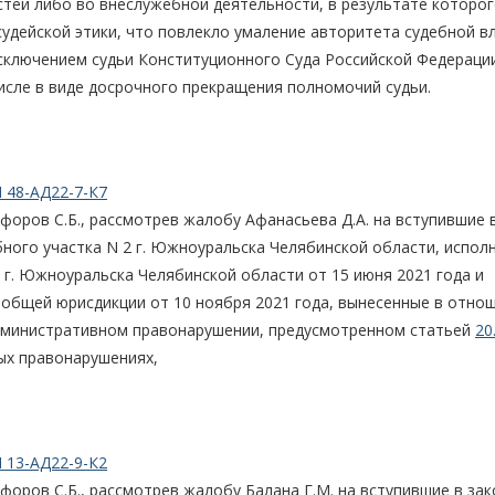
стей либо во внеслужебной деятельности, в результате которо
судейской этики, что повлекло умаление авторитета судебной в
 исключением судьи Конституционного Суда Российской Федераци
исле в виде досрочного прекращения полномочий судьи.
 48-АД22-7-К7
оров С.Б., рассмотрев жалобу Афанасьева Д.А. на вступившие 
бного участка N 2 г. Южноуральска Челябинской области, испо
 г. Южноуральска Челябинской области от 15 июня 2021 года и
 общей юрисдикции от 10 ноября 2021 года, вынесенные в отно
дминистративном правонарушении, предусмотренном статьей
20
ых правонарушениях,
 13-АД22-9-К2
оров С.Б., рассмотрев жалобу Балана Г.М. на вступившие в за