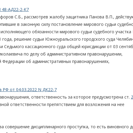
 48-АД22-2-К7
форов С.Б., рассмотрев жалобу защитника Панова В.П., действ
тупившие в законную силу постановление мирового судьи судебн
 исполняющего обязанности мирового судьи судебного участка N
 года, решение судьи Южноуральского городского суда Челяби
ьи Седьмого кассационного суда общей юрисдикции от 03 сентя
иколаевича по делу об административном правонарушении,
й Федерации об административных правонарушениях,
 РФ от 04.03.2022 N ДК22-7
равонарушения, ответственность за которое предусмотрена ст.
2
вной ответственности препятствием для возложения на нее
дей за совершение дисциплинарного проступка, то есть виновного 