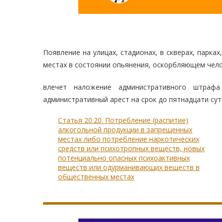
Появление на улицах, стадионах, в скверах, парка
местах в состоянии опьянения, оскорбляющем чело
влечет наложение административного штраф
административный арест на срок до пятнадцати сут
Статья 20.20. Потребление (распитие)
алкогольной продукции в запрещенных
местах либо потребление наркотических
средств или психотропных веществ, новых
потенциально опасных психоактивных
веществ или одурманивающих веществ в
общественных местах