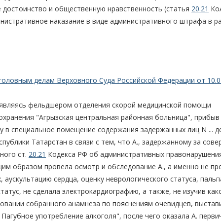
 достоинство и общественную нравственность (статья
20.21
Ко
инистративное наказание в виде административного штрафа в р
головным делам Верховного Суда Российской Федерации от 10.0
, являясь фельдшером отделения скорой медицинской помощи
хранения "Агрызская центральная районная больница", прибыв
ву в специальное помещение содержания задержанных лиц N ... 
публики Татарстан в связи с тем, что А., задержанному за сов
ного ст.
20.21
Кодекса РФ об административных правонарушения
щим образом провела осмотр и обследование А., а именно не пр
, аускультацию сердца, оценку неврологического статуса, паль
татус, не сделала электрокардиографию, а также, не изучив как
сновании собранного анамнеза по пояснениям очевидцев, выстав
. Пагубное употребление алкоголя", после чего оказала А. перв