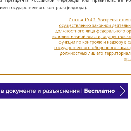
 Президента Российской Федерации или Правительства Ро
имы государственного контроля (надзора).
Статья 19.4.2. Воспрепятство
осуществлению законной деятельн
должностного лица федерального ор
исполнительной власти, осуществляю
функции по контролю и надзору в 
государственного оборонного заказа
должностных лиц его территориал
орг