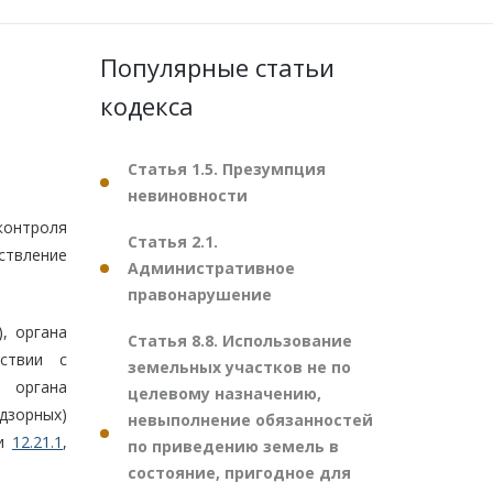
Популярные статьи
кодекса
Статья 1.5. Презумпция
невиновности
контроля
Статья 2.1.
ствление
Административное
правонарушение
, органа
Статья 8.8. Использование
тствии с
земельных участков не по
а органа
целевому назначению,
дзорных)
невыполнение обязанностей
ьи
12.21.1
,
по приведению земель в
состояние, пригодное для