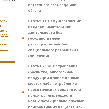
ссийской
встречного разъезда или
обгона
вание
Статья 14.1. Осуществление
ости
гана
предпринимательской
щего
деятельности без
сфере
государственной
, или
регистрации или без
ьных
анов
специального разрешения
(лицензии)
Статья 20.20. Потребление
(распитие) алкогольной
продукции в запрещенных
местах либо потребление
наркотических средств или
психотропных веществ,
новых потенциально опасных
психоактивных веществ или