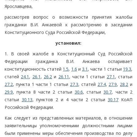
Ярославцева,
рассмотрев вопрос о возможности принятия жалобы
гражданки В.И. Анкаевой к рассмотрению в заседании
Конституционного Суда Российской Федерации,
установил:
1. В своей жалобе в Конституционный Суд Российской
Федерации гражданка В.И. Анкаева оспаривает
конституционность статей
1.5
,
1.6
и
3.1
, части 1 статьи
19.3
,
статей
24.1
,
26.1
,
26.2
и
26.11
, части 1 статьи
27.1
, статьи
27.2
, пункта 1 части 1 статьи
27.3
, статей
27.4
,
27.9
,
28.2
и
29.9
, пункта 8 части 2 статьи
30.6
, статьи
30.7
, части 2
статьи
30.13
, пунктов 2 и 4 части 2 статьи
30.17
КоАП
Российской Федерации.
Как следует из представленных материалов, в отношении
заявительницы уполномоченными должностными лицами
были применены меры обеспечения производства по делу