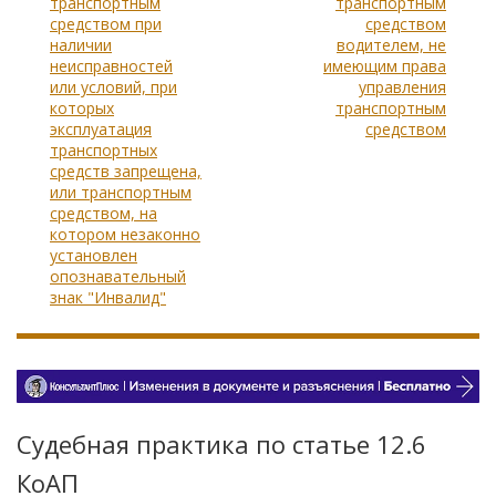
транспортным
транспортным
средством при
средством
наличии
водителем, не
неисправностей
имеющим права
или условий, при
управления
которых
транспортным
эксплуатация
средством
транспортных
средств запрещена,
или транспортным
средством, на
котором незаконно
установлен
опознавательный
знак "Инвалид"
Судебная практика по статье 12.6
КоАП