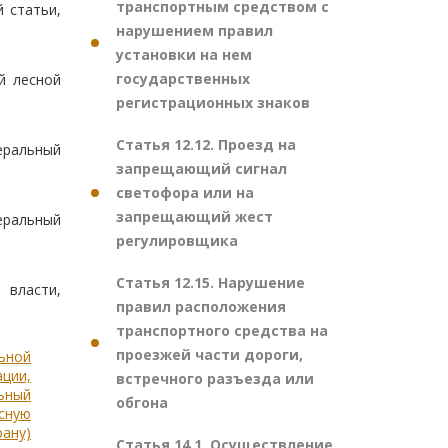
транспортным средством с
 статьи,
нарушением правил
установки на нем
государственных
й лесной
регистрационных знаков
Статья 12.12. Проезд на
еральный
запрещающий сигнал
светофора или на
запрещающий жест
еральный
регулировщика
Статья 12.15. Нарушение
 власти,
правил расположения
транспортного средства на
проезжей части дороги,
льной
ации,
встречного разъезда или
ьный
обгона
есную
рану)
Статья 14.1. Осуществление