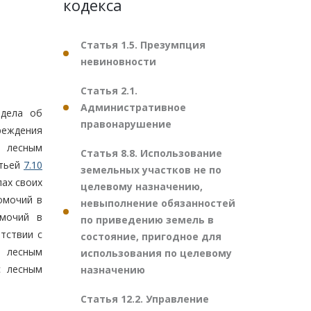
кодекса
Статья 1.5. Презумпция
невиновности
Статья 2.1.
Административное
 дела об
правонарушение
реждения
 лесным
Статья 8.8. Использование
атьей
7.10
земельных участков не по
лах своих
целевому назначению,
омочий в
невыполнение обязанностей
омочий в
по приведению земель в
тствии с
состояние, пригодное для
 лесным
использования по целевому
с лесным
назначению
Статья 12.2. Управление