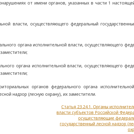
онарушениях от имени органов, указанных в части 1 настоящей
льной власти, осуществляющего федеральный государственны
рального органа исполнительной власти, осуществляющего фед
 заместители;
ального органа исполнительной власти, осуществляющего фед
 заместители;
рриториальных органов федерального органа исполнительной
ной надзор (лесную охрану), их заместители.
Статья 23.24.1. Органы исполните
власти субъектов Российской Федер
осуществляющие федерал
государственный лесной надзор (л
ох