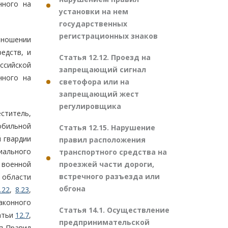
нного на
установки на нем
государственных
регистрационных знаков
тношении
едств, и
Статья 12.12. Проезд на
ссийской
запрещающий сигнал
нного на
светофора или на
запрещающий жест
регулировщика
ститель,
обильной
Статья 12.15. Нарушение
 гвардии
правил расположения
иального
транспортного средства на
проезжей части дороги,
 военной
встречного разъезда или
 области
обгона
.22
,
8.23
,
аконного
Статья 14.1. Осуществление
татьи
12.7
,
предпринимательской
я Правил