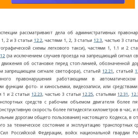
спекции рассматривают дела об административных правонар
 1, 2 и 3 статьи
12.2
, частями 1, 2, 3 статьи
12.3
, частью 3 стат
ографической схемы легкового такси), частями 1, 1.1 и 2 ст
.12
(за исключением случаев проезда на запрещающий сигнал с
 движения об остановке перед стоп-линией, обозначенной д
при запрещающем сигнале светофора), статьей
12.21
, статьей
1
ивного правонарушения работающими в автоматическом
и функции фото- и киносъемки, видеозаписи, или средствами
и 1 и 2 статьи
12.23
, частью 3 статьи
12.25
, статьями
12.31
,
12.
анспортных средств с рабочим объемом двигателя более пя
нструктивную скорость более пятидесяти километров в час, и 
ильным дорогам общего пользования) настоящего Кодекса, в о
го за техническое состояние и эксплуатацию транспортных ср
Сил Российской Федерации, войск национальной гвардии Ро