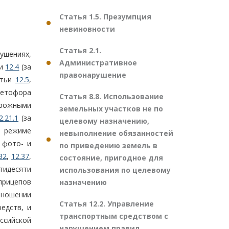
Статья 1.5. Презумпция
невиновности
Статья 2.1.
ушениях,
Административное
ьи
12.4
(за
правонарушение
атьи
12.5
,
ветофора
Статья 8.8. Использование
орожными
земельных участков не по
2.21.1
(за
целевому назначению,
 режиме
невыполнение обязанностей
 фото- и
по приведению земель в
32
,
12.37
,
состояние, пригодное для
тидесяти
использования по целевому
прицепов
назначению
тношении
Статья 12.2. Управление
едств, и
транспортным средством с
ссийской
нарушением правил