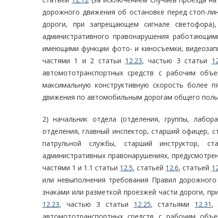
дорожного движения об остановке перед стоп-ли
дороги, при запрещающем сигнале светофора)
административного правонарушения работающим
имеющими функции фото- и киносъемки, видеозапи
частями 1 и 2 статьи
12.23
, частью 3 статьи
1
автомототранспортных средств с рабочим объе
максимальную конструктивную скорость более пя
движения по автомобильным дорогам общего польз
2) начальник отдела (отделения, группы, лабор
отделения, главный инспектор, старший офицер, с
патрульной службы, старший инструктор, ст
административных правонарушениях, предусмотре
частями 1 и 1.1 статьи
12.5
, статьей
12.6
, статьей
1
или невыполнения требования Правил дорожного
знаками или разметкой проезжей части дороги, п
12.23
, частью 3 статьи
12.25
, статьями
12.31
автомототранспортных средств с рабочим объе