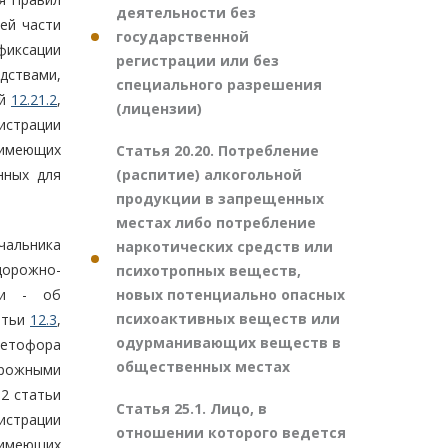
деятельности без
ей части
государственной
фиксации
регистрации или без
дствами,
специального разрешения
ей
12.21.2
,
(лицензии)
истрации
 имеющих
Статья 20.20. Потребление
(распитие) алкогольной
нных для
продукции в запрещенных
местах либо потребление
чальника
наркотических средств или
 дорожно-
психотропных веществ,
новых потенциально опасных
ии - об
психоактивных веществ или
татьи
12.3
,
одурманивающих веществ в
ветофора
общественных местах
орожными
 2 статьи
Статья 25.1. Лицо, в
истрации
отношении которого ведется
 имеющих