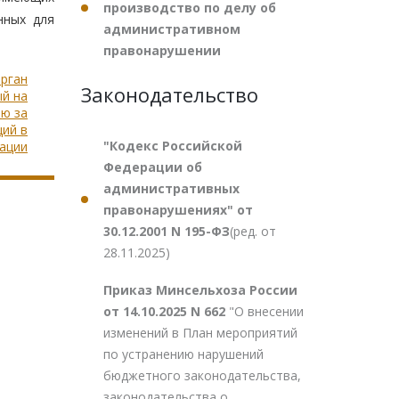
производство по делу об
нных для
административном
правонарушении
орган
Законодательство
й на
ю за
ий в
"Кодекс Российской
ации
Федерации об
административных
правонарушениях" от
30.12.2001 N 195-ФЗ
(ред. от
28.11.2025)
Приказ Минсельхоза России
от 14.10.2025 N 662
"О внесении
изменений в План мероприятий
по устранению нарушений
бюджетного законодательства,
законодательства о