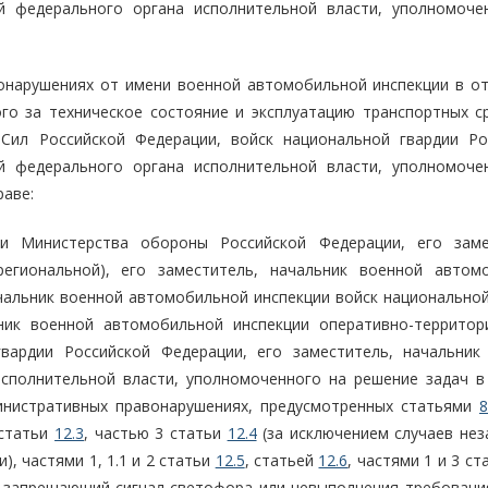
й федерального органа исполнительной власти, уполномоче
вонарушениях от имени военной автомобильной инспекции в о
го за техническое состояние и эксплуатацию транспортных ср
Сил Российской Федерации, войск национальной гвардии Ро
й федерального органа исполнительной власти, уполномоче
раве:
и Министерства обороны Российской Федерации, его заме
региональной), его заместитель, начальник военной автом
ачальник военной автомобильной инспекции войск национальной
ьник военной автомобильной инспекции оперативно-территор
гвардии Российской Федерации, его заместитель, начальник
сполнительной власти, уполномоченного на решение задач в
инистративных правонарушениях, предусмотренных статьями
8
 статьи
12.3
, частью 3 статьи
12.4
(за исключением случаев нез
, частями 1, 1.1 и 2 статьи
12.5
, статьей
12.6
, частями 1 и 3 с
а запрещающий сигнал светофора или невыполнения требовани