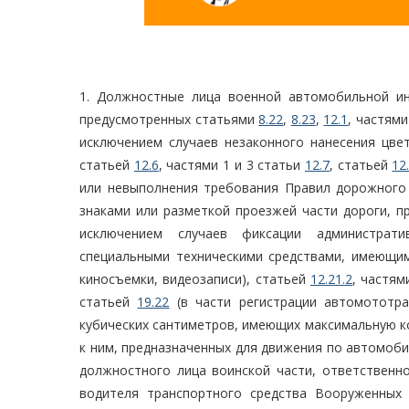
1. Должностные лица военной автомобильной ин
предусмотренных статьями
8.22
,
8.23
,
12.1
, частями
исключением случаев незаконного нанесения цвет
статьей
12.6
, частями 1 и 3 статьи
12.7
, статьей
12
или невыполнения требования Правил дорожного
знаками или разметкой проезжей части дороги, 
исключением случаев фиксации администрат
специальными техническими средствами, имеющим
киносъемки, видеозаписи), статьей
12.21.2
, частям
статьей
19.22
(в части регистрации автомототр
кубических сантиметров, имеющих максимальную ко
к ним, предназначенных для движения по автомоб
должностного лица воинской части, ответственно
водителя транспортного средства Вооруженных 