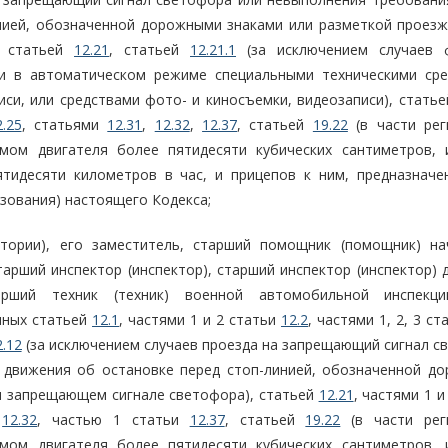
нией, обозначенной дорожными знаками или разметкой проезж
, статьей
12.21
, статьей
12.21.1
(за исключением случаев 
и в автоматическом режиме специальными техническими сре
си, или средствами фото- и киносъемки, видеозаписи), стать
2.25
, статьями
12.31
,
12.32
,
12.37
, статьей
19.22
(в части рег
мом двигателя более пятидесяти кубических сантиметров,
тидесяти километров в час, и прицепов к ним, предназначе
ования) настоящего Кодекса;
атории), его заместитель, старший помощник (помощник) на
тарший инспектор (инспектор), старший инспектор (инспектор)
арший техник (техник) военной автомобильной инспекц
нных статьей
12.1
, частями 1 и 2 статьи
12.2
, частями 1, 2, 3 с
2.12
(за исключением случаев проезда на запрещающий сигнал с
 движения об остановке перед стоп-линией, обозначенной д
ри запрещающем сигнале светофора), статьей
12.21
, частями 1 и
,
12.32
, частью 1 статьи
12.37
, статьей
19.22
(в части рег
мом двигателя более пятидесяти кубических сантиметров,