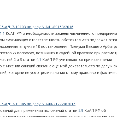
05-АД17-10103 по делу N А41-89153/2016
1.1
КоАП РФ о необходимости замены назначенного предприни
етом смягчающих ответственность обстоятельств подлежат отк
зложенным в пункте 18 постановления Пленума Высшего Арбит
екоторых вопросах, возникших в судебной практике при рассмо
частей 2 и 3 статьи
4.1
КоАП РФ учитываются при назначении
о снижении санкций связан с оценкой доказательств по делу и в
ций, которые не усмотрели наличия к тому правовых и фактиче
05-АД17-10845 по делу N А40-217724/2016
снований для применения положений статьи
2.9
КоАП РФ об
значительности совершенного правонарушения. Основания для