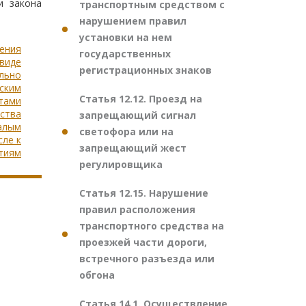
и закона
транспортным средством с
нарушением правил
установки на нем
чения
государственных
 виде
регистрационных знаков
льно
ским
Статья 12.12. Проезд на
тами
ьства
запрещающий сигнал
алым
светофора или на
сле к
запрещающий жест
тиям
регулировщика
Статья 12.15. Нарушение
правил расположения
транспортного средства на
проезжей части дороги,
встречного разъезда или
обгона
Статья 14.1. Осуществление