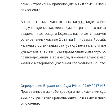
административных правонарушениях и замены назн
отклонению.
В соответствии с частью 1 статьи
4.1.1
Кодекса Рос
предупреждение как мера административного наказ
раздела II настоящего Кодекса, назначается взам
установленных частью 2 статьи
3.4
Кодекса Российс
наличии у организации статуса субъекта малого п
суд доказательства, подтверждающие указанную с
правонарушения, в том числе, применительно к част
жалобе материалов указанная совокупность обстоя
Определение Верховного Суда РФ от 29.09.2017 N 3
Приведенные в жалобе доводы о неприменении су
административных правонарушениях и замены назн
отклонению.