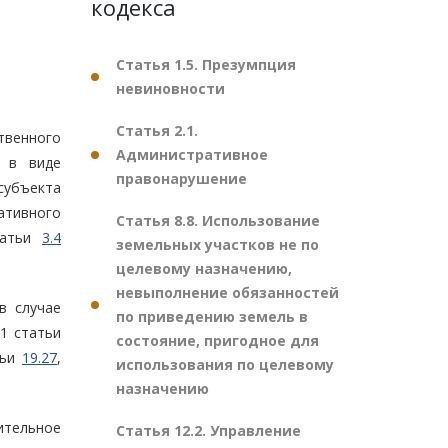
кодекса
Статья 1.5. Презумпция
невиновности
Статья 2.1.
твенного
Административное
я в виде
правонарушение
субъекта
ативного
Статья 8.8. Использование
татьи
3.4
земельных участков не по
целевому назначению,
невыполнение обязанностей
в случае
по приведению земель в
 1 статьи
состояние, пригодное для
тьи
19.27
,
использования по целевому
назначению
ительное
Статья 12.2. Управление