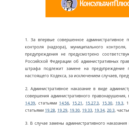
1. За впервые совершенное административное п
контроля (надзора), муниципального контроля
предупреждения не предусмотрено соответству
Российской Федерации об административных прав
штрафа подлежит замене на предупреждение 
настоящего Кодекса, за исключением случаев, пре
2. Административное наказание в виде админис
совершения административного правонарушения,
14.39
, статьями
14.56
,
15.21
,
15.27.3
,
15.30
,
19.3
, 1
статьями
19.28
,
19.29
,
19.30
,
19.33
,
19.34
,
20.3
, част
3. В случае замены административного наказания