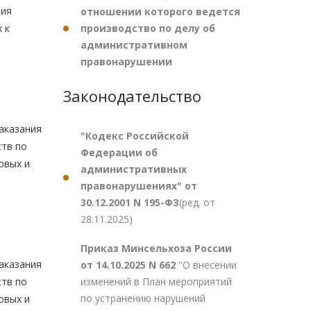
ния
отношении которого ведется
производство по делу об
 к
административном
правонарушении
Законодательство
аказания
"Кодекс Российской
ств по
Федерации об
овых и
административных
правонарушениях" от
30.12.2001 N 195-ФЗ
(ред. от
28.11.2025)
Приказ Минсельхоза России
аказания
от 14.10.2025 N 662
"О внесении
изменений в План мероприятий
ств по
по устранению нарушений
овых и