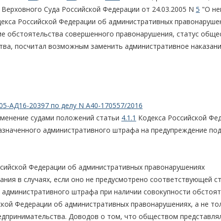
 Верховного Суда Российской Федерации от 24.03.2005 N
5
"О не
декса Российской Федерации об административных правонарушен
ие обстоятельства совершенного правонарушения, статус обще
ва, посчитал возможным заменить административное наказани
05-АД16-20397 по делу N А40-170557/2016
именение судами положений статьи
4.1.1
Кодекса Российской Фе
азначенного административного штрафа на предупреждение по
сийской Федерации об административных правонарушениях
ания в случаях, если оно не предусмотрено соответствующей с
ен административного штрафа при наличии совокупности обстоят
кой Федерации об административных правонарушениях, а не то
редпринимательства. Доводов о том, что обществом представля