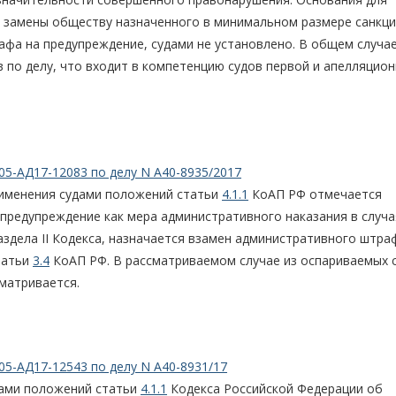
 замены обществу назначенного в минимальном размере санкц
афа на предупреждение, судами не установлено. В общем случа
в по делу, что входит в компетенцию судов первой и апелляцио
05-АД17-12083 по делу N А40-8935/2017
именения судами положений статьи
4.1.1
КоАП РФ отмечается
предупреждение как мера административного наказания в случа
здела II Кодекса, назначается взамен административного штра
татьи
3.4
КоАП РФ. В рассматриваемом случае из оспариваемых 
матривается.
05-АД17-12543 по делу N А40-8931/17
дами положений статьи
4.1.1
Кодекса Российской Федерации об