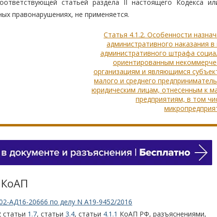
соответствующей статьей раздела II настоящего Кодекса ил
ых правонарушениях, не применяется.
Статья 4.1.2. Особенности назна
административного наказания в
административного штрафа социа
ориентированным некоммерче
организациям и являющимся субъек
малого и среднего предпринимател
юридическим лицам, отнесенным к м
предприятиям, в том чи
микропредприя
 КоАП
02-АД16-20666 по делу N А19-9452/2016
2 статьи
1.7
, статьи
3.4
, статьи
4.1.1
КоАП РФ, разъяснениями,