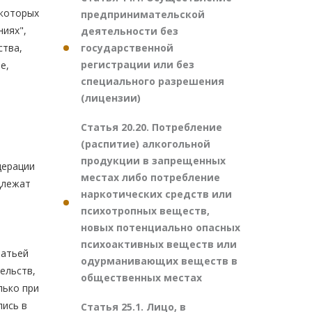
которых
предпринимательской
иях",
деятельности без
государственной
ства,
регистрации или без
е,
специального разрешения
(лицензии)
Статья 20.20. Потребление
(распитие) алкогольной
продукции в запрещенных
дерации
местах либо потребление
длежат
наркотических средств или
психотропных веществ,
новых потенциально опасных
психоактивных веществ или
татьей
одурманивающих веществ в
ельств,
общественных местах
лько при
лись в
Статья 25.1. Лицо, в