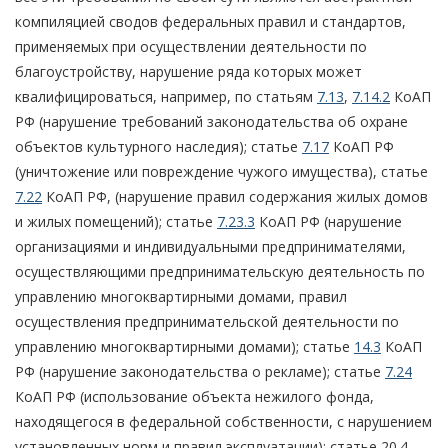
компиляцией сводов федеральных правил и стандартов,
применяемых при осуществлении деятельности по
благоустройству, нарушение ряда которых может
квалифицироваться, например, по статьям
7.13
,
7.14.2
КоАП
РФ (нарушение требований законодательства об охране
объектов культурного наследия); статье
7.17
КоАП РФ
(уничтожение или повреждение чужого имущества), статье
7.22
КоАП РФ, (нарушение правил содержания жилых домов
и жилых помещений); статье
7.23.3
КоАП РФ (нарушение
организациями и индивидуальными предпринимателями,
осуществляющими предпринимательскую деятельность по
управлению многоквартирными домами, правил
осуществления предпринимательской деятельности по
управлению многоквартирными домами); статье
14.3
КоАП
РФ (нарушение законодательства о рекламе); статье
7.24
КоАП РФ (использование объекта нежилого фонда,
находящегося в федеральной собственности, с нарушением
установленных норм и правил эксплуатации); статье 20.4