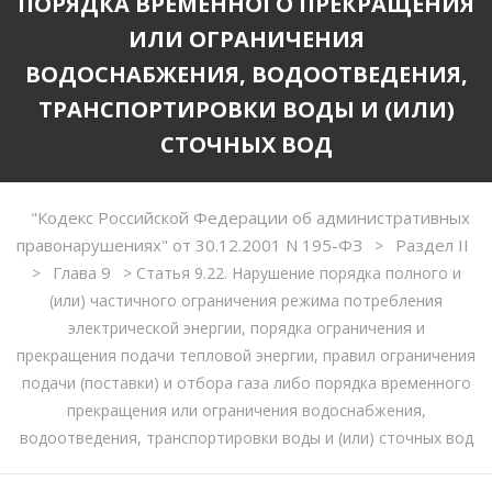
ПОРЯДКА ВРЕМЕННОГО ПРЕКРАЩЕНИЯ
ИЛИ ОГРАНИЧЕНИЯ
ВОДОСНАБЖЕНИЯ, ВОДООТВЕДЕНИЯ,
ТРАНСПОРТИРОВКИ ВОДЫ И (ИЛИ)
СТОЧНЫХ ВОД
"Кодекс Российской Федерации об административных
правонарушениях" от 30.12.2001 N 195-ФЗ
Раздел II
>
Глава 9
>
>
Статья 9.22. Нарушение порядка полного и
(или) частичного ограничения режима потребления
электрической энергии, порядка ограничения и
прекращения подачи тепловой энергии, правил ограничения
подачи (поставки) и отбора газа либо порядка временного
прекращения или ограничения водоснабжения,
водоотведения, транспортировки воды и (или) сточных вод