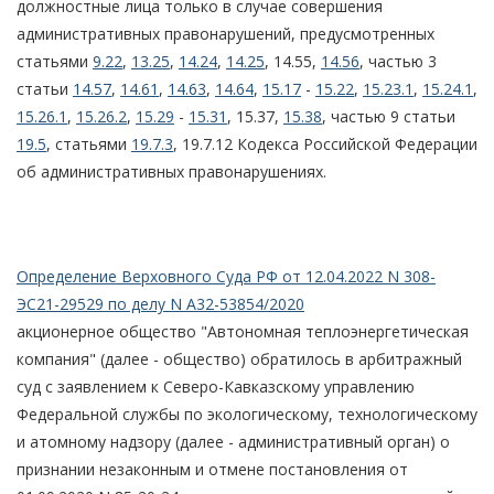
должностные лица только в случае совершения
административных правонарушений, предусмотренных
статьями
9.22
,
13.25
,
14.24
,
14.25
, 14.55,
14.56
, частью 3
статьи
14.57
,
14.61
,
14.63
,
14.64
,
15.17
-
15.22
,
15.23.1
,
15.24.1
,
15.26.1
,
15.26.2
,
15.29
-
15.31
, 15.37,
15.38
, частью 9 статьи
19.5
, статьями
19.7.3
, 19.7.12 Кодекса Российской Федерации
об административных правонарушениях.
Определение Верховного Суда РФ от 12.04.2022 N 308-
ЭС21-29529 по делу N А32-53854/2020
акционерное общество "Автономная теплоэнергетическая
компания" (далее - общество) обратилось в арбитражный
суд с заявлением к Северо-Кавказскому управлению
Федеральной службы по экологическому, технологическому
и атомному надзору (далее - административный орган) о
признании незаконным и отмене постановления от